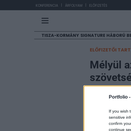
|
|
EU
KONFERENCIA
ÁRFOLYAM
ELŐFIZETÉS
TISZA-KORMÁNY
SIGNATURE
HÁBORÚ
B
ELŐFIZETŐI TAR
Mélyül a
szövetsé
zászlót i
Portfolio 
Portfolio
If you wish 
2026. június 01. 14:59
sensitive in
confirm you
A lengyelországi 
continue se