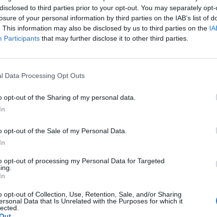
disclosed to third parties prior to your opt-out. You may separately opt-
eg még 2022-ben, szolidaritásból tűztek ki. A döntés h
losure of your personal information by third parties on the IAB’s list of
zkij ukrán elnök rendelete áll, amellyel egy különlege
. This information may also be disclosed by us to third parties on the
IA
n Felkelő Hadsereg (UPA) hőseiről nevezett el - írta a
Participants
that may further disclose it to other third parties.
án írta alá a vitatott rendeletet. Ebben az "Észak" Különleges M
damutató végrehajtásáért az "UPA hőseinek nevét viselő" megtis
l Data Processing Opt Outs
akciókat váltott ki Lengyelországban, a külügyminisztériumtól eg
 lublini városháza közleményében bejelentette...
o opt-out of the Sharing of my personal data.
In
ASÓNK!
o opt-out of the Sale of my Personal Data.
a portfolio.hu hírarchívumához tartozik, melynek olvasása előf
In
ötött.
to opt-out of processing my Personal Data for Targeted
ing.
övetkezőket tartalmazza:
In
 teljes cikkarchívum
 BÉT elmúlt 2 év napon belüli
o opt-out of Collection, Use, Retention, Sale, and/or Sharing
ersonal Data that Is Unrelated with the Purposes for which it
lected.
Out