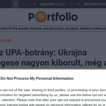
R/HUF
363,17
-0,61%
USD/HUF
314,20
-0,87%
BITCOIN
64 93
EFEKTETÉS
BANK
DEVIZA
GAZDASÁG
GLOBÁL
UNIÓS FORRÁ
TALOM
z UPA-botrány: Ukrajna
gese nagyon kiborult, még 
s leszedik
-
Do Not Process My Personal Information
to opt-out of the sale, sharing to third parties, or processing of your per
formation for targeted advertising by us, please use the below opt-out s
r selection. Please note that after your opt-out request is processed y
Lublin városa eltávolította az ukrán zászlót a városház
eing interest-based ads based on personal information utilized by us or