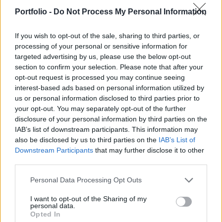
Donald Trump amerikai elnök a CNBC kérdésére
Portfolio -
Do Not Process My Personal Information
azt mondta, a legkevésbé sem érdekli, hogy Irán
If you wish to opt-out of the sale, sharing to third parties, or
nem folytatja a béketárgyalásokat. Nem sokkal
processing of your personal or sensitive information for
később azonban saját közösségi felületén már azt
targeted advertising by us, please use the below opt-out
írta, a tárgyalások „gyors ütemben” folytatódnak.
section to confirm your selection. Please note that after your
opt-out request is processed you may continue seeing
Irán hétfőn jelentette be, hogy egyelőre felfüggeszti a
interest-based ads based on personal information utilized by
béketárgyalásokat az Egyesült Államokkal, mert Izrael
us or personal information disclosed to third parties prior to
folytatja Libanon tárgyalását. A CNBC telefonon érte utol
your opt-out. You may separately opt-out of the further
disclosure of your personal information by third parties on the
Trumpot, aki azt mondta, nem érdekli a tárgyalások
IAB’s list of downstream participants. This information may
felfüggesztése. Őszintén szólva nem érdekel, hogy vége
also be disclosed by us to third parties on the
IAB’s List of
van-e. Tényleg nem érdekel. A legkevésbé sem érdekel –
Downstream Participants
that may further disclose it to other
fogalmazott az amerikai elnök. Hozzátette...
third parties.
Personal Data Processing Opt Outs
KEDVES OLVASÓNK!
I want to opt-out of the Sharing of my
A keresett cikk a portfolio.hu hírarchívumához
personal data.
Opted In
tartozik, melynek olvasása előfizetéses