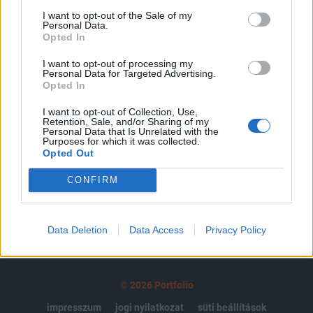
regisztrációhoz kötött.
I want to opt-out of the Sale of my
Personal Data.
Opted In
Az előfizetés a következőket tartalmazza:
Portfolio.hu teljes cikkarchívum
I want to opt-out of processing my
Kötéslisták: BÉT elmúlt 2 év napon belüli
Personal Data for Targeted Advertising.
Opted In
kötéslistái
I want to opt-out of Collection, Use,
Retention, Sale, and/or Sharing of my
Előfizetés
Personal Data that Is Unrelated with the
Purposes for which it was collected.
Opted Out
MÁR ELŐFIZETŐNK VAGY?
BEJELENTKEZÉS
CONFIRM
Data Deletion
Data Access
Privacy Policy
© 2026 Portfolio
impresszum
jogi nyilatkozat
süti beállítások