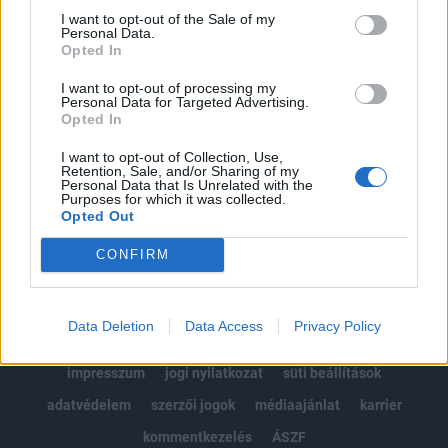
Portfolio.hu teljes cikkarchívum
I want to opt-out of the Sale of my
Personal Data.
Kötéslisták: BÉT elmúlt 2 év napon belüli
Opted In
kötéslistái
I want to opt-out of processing my
Personal Data for Targeted Advertising.
Előfizetés
Opted In
I want to opt-out of Collection, Use,
Retention, Sale, and/or Sharing of my
MÁR ELŐFIZETŐNK VAGY?
BEJELENTKEZÉS
Personal Data that Is Unrelated with the
Purposes for which it was collected.
Opted Out
CONFIRM
Data Deletion
Data Access
Privacy Policy
© 2026 Portfolio
impresszum
jogi nyilatkozat
süti beállítások
adatvédelem
szerzői jogok
médiaajánlat
karrier
kommentkezelés
ÁSZF