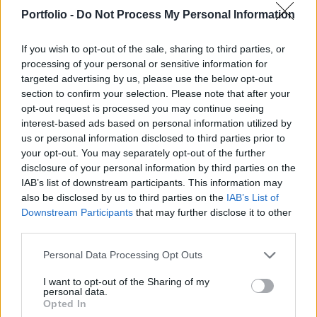
tulajdonságokat alakított ki, amelyek
Portfolio -
Do Not Process My Personal Information
hatékonyabbá teszik az oxigénszállítást a ritka
levegőjű környezetben - írja a Sciencealert.
If you wish to opt-out of the sale, sharing to third parties, or
processing of your personal or sensitive information for
A magashegyi környezetben az alacsony légköri nyomás
targeted advertising by us, please use the below opt-out
miatt kevesebb oxigén jut a szervezetbe, ami a legtöbb
section to confirm your selection. Please note that after your
embernél hipoxiához, vagyis a szövetek elégtelen
opt-out request is processed you may continue seeing
interest-based ads based on personal information utilized by
oxigénellátásához vezet. A tibeti fennsíkon ugyanakkor
us or personal information disclosed to third parties prior to
már több mint tízezer éve élnek olyan közösségek, amelyek
your opt-out. You may separately opt-out of the further
alkalmazkodtak ezekhez a zord körülményekhez. Cynthia
disclosure of your personal information by third parties on the
Beall, a Case Western Reserve Egyetem antropológusa...
IAB’s list of downstream participants. This information may
also be disclosed by us to third parties on the
IAB’s List of
Downstream Participants
that may further disclose it to other
KEDVES OLVASÓNK!
third parties.
A keresett cikk a portfolio.hu hírarchívumához
Personal Data Processing Opt Outs
tartozik, melynek olvasása előfizetéses
regisztrációhoz kötött.
I want to opt-out of the Sharing of my
personal data.
Opted In
Az előfizetés a következőket tartalmazza: