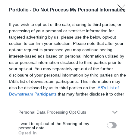
gyártmányú Patriot légvédelmi rendszerek
Portfolio -
Do Not Process My Personal Information
Ukrajnába történő szállításának késlekedéséért –
írja a The Kyiv Independent.
If you wish to opt-out of the sale, sharing to third parties, or
processing of your personal or sensitive information for
Az államfő a Telegram-csatornáján közölte, hogy
targeted advertising by us, please use the below opt-out
megbeszélést folytatott a légvédelmi rendszerek és rakéták
section to confirm your selection. Please note that after your
Ukrajnába történő szállítása felgyorsításának
opt-out request is processed you may continue seeing
lehetőségeiről. Zelenszkij kiemelte, hogy a Patriot
interest-based ads based on personal information utilized by
rendszerek beszerzéséről már megszületett a
us or personal information disclosed to third parties prior to
megállapodás a legmagasabb politikai szinten, ám a
your opt-out. You may separately opt-out of the further
pénzügyi, jogi és technikai végrehajtás késlekedik. Az
disclosure of your personal information by third parties on the
IAB’s list of downstream participants. This information may
ukrán...
also be disclosed by us to third parties on the
IAB’s List of
Downstream Participants
that may further disclose it to other
third parties.
KEDVES OLVASÓNK!
A keresett cikk a portfolio.hu hírarchívumához
Personal Data Processing Opt Outs
tartozik, melynek olvasása előfizetéses
I want to opt-out of the Sharing of my
regisztrációhoz kötött.
personal data.
Opted In