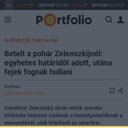
F
363,38
-0,55%
USD/HUF
313,98
-0,94%
BITCOIN
65 217,92
ELŐFIZETŐI TARTALOM
Betelt a pohár Zelenszkijnél:
egyhetes határidőt adott, utána
fejek fognak hullani
Portfolio
2026. június 03. 17:06
Volodimir Zelenszkij ukrán elnök szerdán
kilátásba helyezte azoknak a tisztségviselőknek a
menesztését, akik felelősek az amerikai