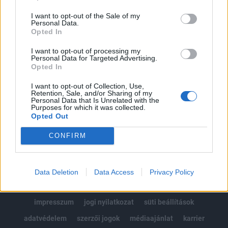
Az előfizetés a következőket tartalmazza:
I want to opt-out of the Sale of my
Portfolio.hu teljes cikkarchívum
Personal Data.
Kötéslisták: BÉT elmúlt 2 év napon belüli
Opted In
kötéslistái
I want to opt-out of processing my
Personal Data for Targeted Advertising.
Opted In
Előfizetés
I want to opt-out of Collection, Use,
Retention, Sale, and/or Sharing of my
Personal Data that Is Unrelated with the
MÁR ELŐFIZETŐNK VAGY?
BEJELENTKEZÉS
Purposes for which it was collected.
Opted Out
CONFIRM
Data Deletion
Data Access
Privacy Policy
© 2026 Portfolio
impresszum
jogi nyilatkozat
süti beállítások
adatvédelem
szerzői jogok
médiaajánlat
karrier