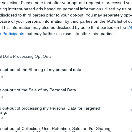
r selection. Please note that after your opt-out request is processed y
eing interest-based ads based on personal information utilized by us or
disclosed to third parties prior to your opt-out. You may separately opt-
losure of your personal information by third parties on the IAB’s list of
n az esetben használhat atomfegyvert Ukrajna vagy m
. This information may also be disclosed by us to third parties on the
IA
erületi egységét támadás veszélyezteti – idézi Szergej
Participants
that may further disclose it to other third parties.
helyettest a TASZSZ hírügynökség.
 fegyverek bevetését „extrém helyzetnek” nevezte, majd Oroszor
l Data Processing Opt Outs
a hivatkozva azt mondta: ha Oroszország területi egységét támad
b esetben” atomfegyverrel is válaszolhat. Hangsúlyozta: ez meg
o opt-out of the Sharing of my personal data.
em rendelkezik atomfegyverrel. A téma valószínűleg...
In
o opt-out of the Sale of my Personal Data.
ASÓNK!
In
a portfolio.hu hírarchívumához tartozik, melynek olvasása előf
to opt-out of processing my Personal Data for Targeted
ötött.
ing.
In
övetkezőket tartalmazza:
o opt-out of Collection, Use, Retention, Sale, and/or Sharing
 teljes cikkarchívum