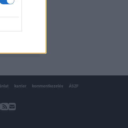
ánlat
karrier
kommentkezelés
ÁSZF