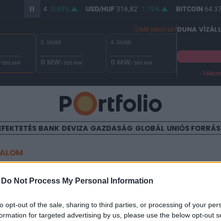
UR/HUF
364,94
0,89%
USD/HUF
316,82
1,19%
BITCOIN
64 37
DUNA VÍZÁL
Mit jelent ez?
3. blokk
4. blokk
0 MW
0 MW
/ 500 MW
/ 500 MW
/ 500 MW
-144c
A Duna vízállása Paksnál -129 cm. A biztonsági határ -144 cm,
EFEKTETÉS
BANK
DEVIZA
GAZDASÁG
GLOBÁL
UNIÓS FORRÁ
TALOM
 a Kreml, mi kell ahhoz, ho
-
Do Not Process My Personal Information
szág atombombát dobjon Ukr
to opt-out of the sale, sharing to third parties, or processing of your per
formation for targeted advertising by us, please use the below opt-out s