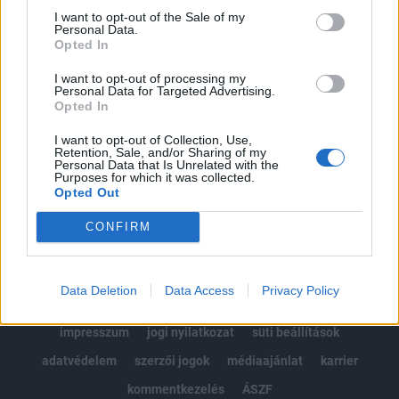
Portfolio.hu teljes cikkarchívum
I want to opt-out of the Sale of my
Personal Data.
Kötéslisták: BÉT elmúlt 2 év napon belüli
Opted In
kötéslistái
I want to opt-out of processing my
Personal Data for Targeted Advertising.
Előfizetés
Opted In
I want to opt-out of Collection, Use,
Retention, Sale, and/or Sharing of my
MÁR ELŐFIZETŐNK VAGY?
BEJELENTKEZÉS
Personal Data that Is Unrelated with the
Purposes for which it was collected.
Opted Out
CONFIRM
Data Deletion
Data Access
Privacy Policy
© 2026 Portfolio
impresszum
jogi nyilatkozat
süti beállítások
adatvédelem
szerzői jogok
médiaajánlat
karrier
kommentkezelés
ÁSZF