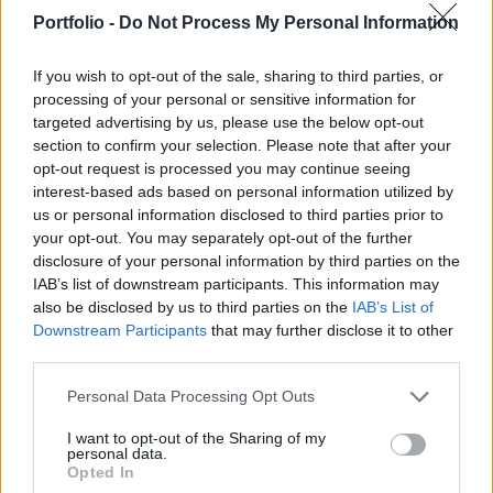
hónapok telhetnek el addig, míg a két fél
Portfolio -
Do Not Process My Personal Information
ténylegesen asztalhoz ül - mondta egy
névtelenségét kérő német vezető a Reutersnek.
If you wish to opt-out of the sale, sharing to third parties, or
processing of your personal or sensitive information for
A névtelenséget kérő német tisztségviselő egy szerdai
targeted advertising by us, please use the below opt-out
háttérbeszélgetésen hangsúlyozta, hogy elengedhetetlen
section to confirm your selection. Please note that after your
egy olyan tárgyalási keretrendszer kialakítása, amelyet az
opt-out request is processed you may continue seeing
interest-based ads based on personal information utilized by
európai felek is legitimnek fogadnak el - magyarul úgy
us or personal information disclosed to third parties prior to
látja, Európának és Moszkvának tárgyalnia kell egymással
your opt-out. You may separately opt-out of the further
az ukrajnai háború lezárásáról. Egyelőre az sem tisztázott,
disclosure of your personal information by third parties on the
ki vezetné az egyeztetéseket...
IAB’s list of downstream participants. This information may
also be disclosed by us to third parties on the
IAB’s List of
Downstream Participants
that may further disclose it to other
KEDVES OLVASÓNK!
third parties.
A keresett cikk a portfolio.hu hírarchívumához
Personal Data Processing Opt Outs
tartozik, melynek olvasása előfizetéses
regisztrációhoz kötött.
I want to opt-out of the Sharing of my
personal data.
Opted In
Az előfizetés a következőket tartalmazza: