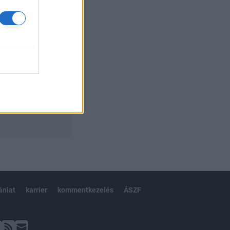
ánlat
karrier
kommentkezelés
ÁSZF