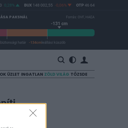
0,28%
BUX
148 002,55
-0,06%
OTP
46 640
-0,24%
MOL
LÁSA PAKSNÁL
Forrás: OVF, HAEA
-131 cm
m
biztonsági határ
-134cm
leállási küszöb
 a leállási küszöb -134 cm.
SOK
ÜZLET
INGATLAN
ZÖLD VILÁG
TŐZSDE
píti
pek