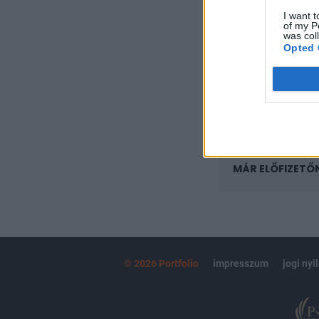
regisztrációhoz k
I want t
of my P
Az előfizetés a k
was col
Portfolio.hu
Opted 
Kötéslisták:
kötéslistái
MÁR ELŐFIZETŐ
© 2026 Portfolio
impresszum
jogi nyi