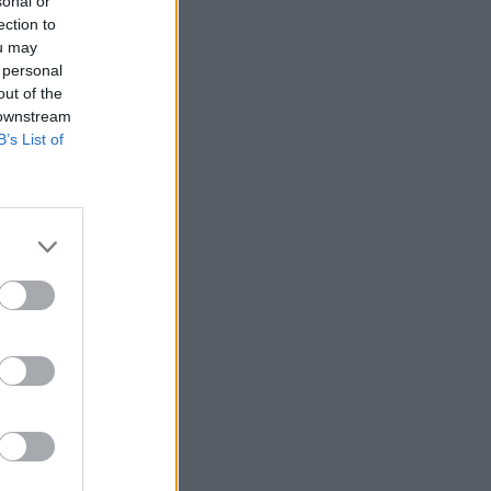
sonal or
ection to
ou may
 personal
out of the
 downstream
B’s List of
ép-flottáját. A
ét jelenti,
gyobb nyugati
n.
fale vadászgépek is
k, Mirage 2000–5-
-én Emmanuel Macron
izetéses