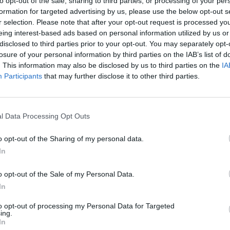
to opt-out of the sale, sharing to third parties, or processing of your per
formation for targeted advertising by us, please use the below opt-out s
r selection. Please note that after your opt-out request is processed y
eing interest-based ads based on personal information utilized by us or
disclosed to third parties prior to your opt-out. You may separately opt-
losure of your personal information by third parties on the IAB’s list of
. This information may also be disclosed by us to third parties on the
IA
fale vadászgépekkel bővítheti Ukrajna nyugati repülőg
Participants
that may further disclose it to other third parties.
zélesebb körű modernizációs folyamat újabb mérföldköv
etően Ukrajna az évtized elejére Európa egyik legna
 légierejét építheti ki - számolt be az Army Recognitio
l Data Processing Opt Outs
nciaország svédországi nagykövete június 1-jén jelezte, hogy Ra
o opt-out of the Sharing of my personal data.
ár szolgálatban álló, illetve rendszeresítés alatt álló F–16-oso
In
ellé az ukrán légierőben. A lépés alapját a 2025. november 17
kij által aláírt szándéknyilatkozat teremti...
o opt-out of the Sale of my Personal Data.
In
ASÓNK!
to opt-out of processing my Personal Data for Targeted
ing.
a portfolio.hu hírarchívumához tartozik, melynek olvasása előf
In