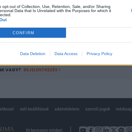
ötött.
o opt-out of Collection, Use, Retention, Sale, and/or Sharing
ersonal Data that Is Unrelated with the Purposes for which it
övetkezőket tartalmazza:
lected.
 teljes cikkarchívum
Out
 BÉT elmúlt 2 év napon belüli
CONFIRM
Előfizetés
Data Deletion
Data Access
Privacy Policy
NK VAGY?
BEJELENTKEZÉS
latkozat
süti beállítások
adatvédelem
szerzői jogok
médiaaj
Itt keressen minket: