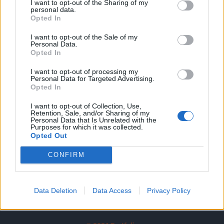
I want to opt-out of the Sharing of my
A keresett cikk a portfolio.hu hírarchívumához
personal data.
tartozik, melynek olvasása előfizetéses
Opted In
regisztrációhoz kötött.
I want to opt-out of the Sale of my
Personal Data.
Az előfizetés a következőket tartalmazza:
Opted In
Portfolio.hu teljes cikkarchívum
I want to opt-out of processing my
Kötéslisták: BÉT elmúlt 2 év napon belüli
Personal Data for Targeted Advertising.
kötéslistái
Opted In
I want to opt-out of Collection, Use,
Előfizetés
Retention, Sale, and/or Sharing of my
Personal Data that Is Unrelated with the
Purposes for which it was collected.
Opted Out
MÁR ELŐFIZETŐNK VAGY?
BEJELENTKEZÉS
CONFIRM
Data Deletion
Data Access
Privacy Policy