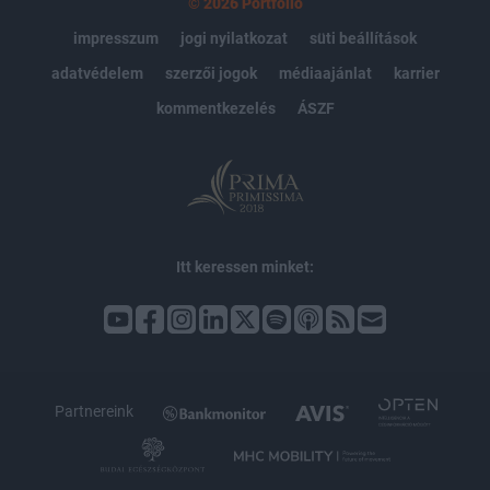
© 2026 Portfolio
impresszum
jogi nyilatkozat
süti beállítások
adatvédelem
szerzői jogok
médiaajánlat
karrier
kommentkezelés
ÁSZF
Itt keressen minket:
Partnereink