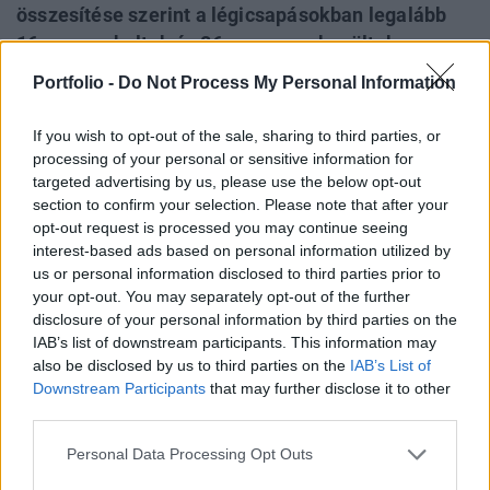
összesítése szerint a légicsapásokban legalább
16-an meghaltak és 86-an megsebesültek, a
legtöbb civil áldozatról Herszon megyéből
Portfolio -
Do Not Process My Personal Information
érkezett jelentés - írja a Kyiv Independent. Kijev
közben továbbra is tűz alatt tartja a
If you wish to opt-out of the sale, sharing to third parties, or
benzinhiánnyal küzdő Krímet, Szimferopolban
processing of your personal or sensitive information for
targeted advertising by us, please use the below opt-out
hárman meghaltak.
section to confirm your selection. Please note that after your
opt-out request is processed you may continue seeing
Herszon megyében összesen 53 települést ért tüzérségi
interest-based ads based on personal information utilized by
támadás június 4-én. Olekszandr Prokudin kormányzó
us or personal information disclosed to third parties prior to
tájékoztatása szerint hat ember életét vesztette,
your opt-out. You may separately opt-out of the further
huszonhatan pedig megsebesültek, köztük egy gyermek. A
disclosure of your personal information by third parties on the
Dnyeper partján fekvő megyeszékhelyet, Herszont –
IAB’s list of downstream participants. This information may
amellyel szemben, a folyó túloldalán orosz ellenőrzésű
also be disclosed by us to third parties on the
IAB’s List of
Downstream Participants
that may further disclose it to other
területek húzódnak – különösen súlyos csapások...
third parties.
Personal Data Processing Opt Outs
KEDVES OLVASÓNK!