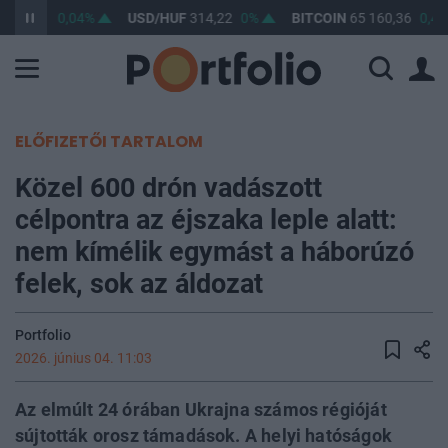
F
363,31
0,04%
USD/HUF
314,22
0%
BITCOIN
65 160,36
0,48
ELŐFIZETŐI TARTALOM
Közel 600 drón vadászott
célpontra az éjszaka leple alatt:
nem kímélik egymást a háborúzó
felek, sok az áldozat
Portfolio
2026. június 04. 11:03
Az elmúlt 24 órában Ukrajna számos régióját
sújtották orosz támadások. A helyi hatóságok