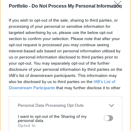
elnökség bejelentette, hogy megkezdődött az első
Portfolio -
Do Not Process My Personal Information
tárgyalási fejezetek megnyitásának előkészítése
Ukrajnával és Moldovával – írja a Reuters.
If you wish to opt-out of the sale, sharing to third parties, or
processing of your personal or sensitive information for
Az ukrán államfő esti videóüzenetében hangsúlyozta, hogy
targeted advertising by us, please use the below opt-out
Kijev teljesítette a rá eső feladatokat, és júniusban várja
section to confirm your selection. Please note that after your
azoknak a tárgyalási fejezetcsoportoknak a megnyitását,
opt-out request is processed you may continue seeing
interest-based ads based on personal information utilized by
amelyekre Ukrajna már felkészült. Nagyon egyértelmű
us or personal information disclosed to third parties prior to
ütemtervünk lesz a tárgyalások folytatására, különösen a
your opt-out. You may separately opt-out of the further
magyarországi változások után. Betartottuk az ütemtervet,
disclosure of your personal information by third parties on the
és most, júniusban, nagy...
IAB’s list of downstream participants. This information may
also be disclosed by us to third parties on the
IAB’s List of
Downstream Participants
that may further disclose it to other
KEDVES OLVASÓNK!
third parties.
A keresett cikk a portfolio.hu hírarchívumához
Personal Data Processing Opt Outs
tartozik, melynek olvasása előfizetéses
regisztrációhoz kötött.
I want to opt-out of the Sharing of my
personal data.
Opted In
Az előfizetés a következőket tartalmazza: