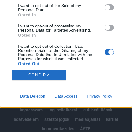
Portfolio.hu teljes cikkarchívum
I want to opt-out of the Sale of my
Personal Data.
Kötéslisták: BÉT elmúlt 2 év napon belüli
Opted In
kötéslistái
I want to opt-out of processing my
Personal Data for Targeted Advertising.
Előfizetés
Opted In
I want to opt-out of Collection, Use,
Retention, Sale, and/or Sharing of my
MÁR ELŐFIZETŐNK VAGY?
BEJELENTKEZÉS
Personal Data that Is Unrelated with the
Purposes for which it was collected.
Opted Out
CONFIRM
Data Deletion
Data Access
Privacy Policy
© 2026 Portfolio
impresszum
jogi nyilatkozat
süti beállítások
adatvédelem
szerzői jogok
médiaajánlat
karrier
kommentkezelés
ÁSZF