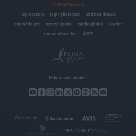
© 2026 Portfolio
impresszum
jogi nyilatkozat
süti beállítások
adatvédelem
szerzői jogok
médiaajánlat
karrier
kommentkezelés
ÁSZF
Itt keressen minket:
Partnereink