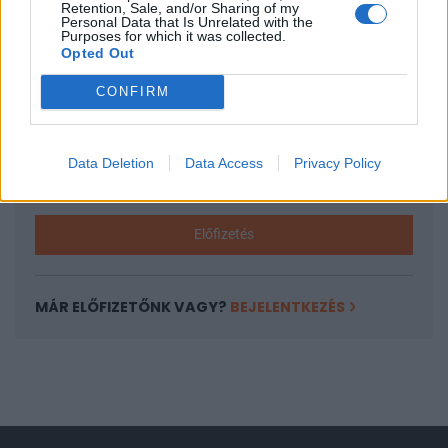
Retention, Sale, and/or Sharing of my
A keresett cikk a portfolio.hu hírarchívumához
Personal Data that Is Unrelated with the
Purposes for which it was collected.
tartozik, melynek olvasása előfizetéses
Opted Out
regisztrációhoz kötött.
CONFIRM
Az előfizetés a következőket tartalmazza:
Portfolio.hu teljes cikkarchívum
Kötéslisták: BÉT elmúlt 2 év napon belüli
Data Deletion
Data Access
Privacy Policy
kötéslistái
Előfizetés
MÁR ELŐFIZETŐNK VAGY?
BEJELENTKEZÉS