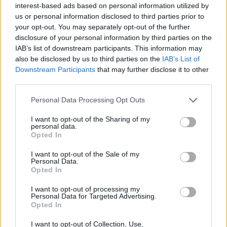
bevándorlási szigorításait finanszírozó, 70
interest-based ads based on personal information utilized by
milliárd dolláros törvénycsomagot. A szavazás
us or personal information disclosed to third parties prior to
előtt a demokraták órákig tartó
your opt-out. You may separately opt-out of the further
disclosure of your personal information by third parties on the
módosítóindítvány-sorozattal igyekeztek sarokba
IAB’s list of downstream participants. This information may
szorítani a republikánus szenátorokat, ám végül
also be disclosed by us to third parties on the
IAB’s List of
egyetlen módosítás sem kapott elegendő
Downstream Participants
that may further disclose it to other
támogatást - írta meg a New York Times.
third parties.
Personal Data Processing Opt Outs
A péntek hajnalban elfogadott jogszabályt a
képviselőháznak már meg is küldték, amely várhatóan
I want to opt-out of the Sharing of my
gyorsan zöld utat ad majd neki. A republikánusok közül
personal data.
Opted In
egyedül Lisa Murkowski alaszkai szenátor szavazott
nemmel, az összes demokratával együtt. Az elfogadás
I want to opt-out of the Sale of my
Personal Data.
azonban csak azután vált lehetővé, hogy a republikánus
Opted In
vezetés lecsillapította a heteken át tartó belső
elégedetlenséget....
I want to opt-out of processing my
Personal Data for Targeted Advertising.
Opted In
KEDVES OLVASÓNK!
I want to opt-out of Collection, Use,