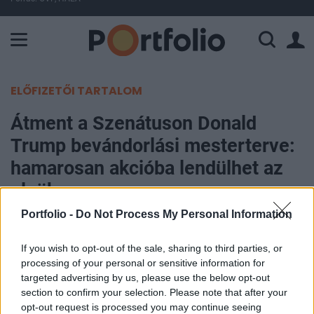
A Paksi Atomerőmű összteljesítménye 226 MW. A Duna vízállá
ELŐFIZETŐI TARTALOM
Átment a Szenátuson Donald
Trump bevándorlási mesterterve:
hamarosan akcióba lendülhet az
elnök
Portfolio -
Do Not Process My Personal Information
Portfolio
2026. június 05. 20:31
If you wish to opt-out of the sale, sharing to third parties, or
processing of your personal or sensitive information for
targeted advertising by us, please use the below opt-out
Az amerikai szenátus republikánus többsége 52–
section to confirm your selection. Please note that after your
47 arányban megszavazta a Trump-kormány
opt-out request is processed you may continue seeing