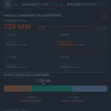
6
0,12%
USD/HUF
317,40
0,14%
BITCOIN
64 840,20
0,9%
PAKSI ATOMERŐMŰ TELJESÍTMÉNYE
Összteljesítmény
226 MW
0 MW
2000 MW
1. blokk
2. blokk
0 MW
226 MW
/ 500 MW
/ 500 MW
3. blokk
4. blokk
0 MW
0 MW
/ 500 MW
/ 500 MW
DUNA VÍZÁLLÁSA PAKSNÁL
-126 cm
-134cm
-107cm
leállási küszöb
teljes működés
Forrás: OVF, HAEA