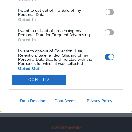
tartozik, melynek olvasása előfizetéses
I want to opt-out of the Sale of my
regisztrációhoz kötött.
Personal Data.
Opted In
Az előfizetés a következőket tartalmazza:
I want to opt-out of processing my
Portfolio.hu teljes cikkarchívum
Personal Data for Targeted Advertising.
Kötéslisták: BÉT elmúlt 2 év napon belüli
Opted In
kötéslistái
I want to opt-out of Collection, Use,
Retention, Sale, and/or Sharing of my
Personal Data that Is Unrelated with the
Előfizetés
Purposes for which it was collected.
Opted Out
CONFIRM
MÁR ELŐFIZETŐNK VAGY?
BEJELENTKEZÉS
Data Deletion
Data Access
Privacy Policy
© 2026 Portfolio