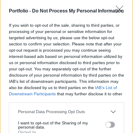
Ukrajnán áll, hogy rendezze a problémát, ami a
Portfolio -
Do Not Process My Personal Information
Varsóval való kapcsolat megromlásához vezetett;
ha ez nem történik meg, Lengyelország és Kijev
If you wish to opt-out of the sale, sharing to third parties, or
kapcsolata innentől fogva tisztán üzleti lesz –
processing of your personal or sensitive information for
jelentette ki Donald Tusk lengyel miniszterelnök
targeted advertising by us, please use the below opt-out
section to confirm your selection. Please note that after your
ma este.
opt-out request is processed you may continue seeing
interest-based ads based on personal information utilized by
Ukrajna és Lengyelország közt jelentősen leromlott a
us or personal information disclosed to third parties prior to
viszony, mióta Volodimir Zelenszkij ukrán elnök úgy
your opt-out. You may separately opt-out of the further
döntött, elnevez egy ukrán különleges alakulatot a nácikkal
disclosure of your personal information by third parties on the
kollaboráló Ukrán Felkelő Hadsereg (UPA) „hőseiről.” A
IAB’s list of downstream participants. This information may
katonai formáció a második világháború során több tízezer
also be disclosed by us to third parties on the
IAB’s List of
lengyel civilt mészárolt le. Donald Tusk lengyel
Downstream Participants
that may further disclose it to other
third parties.
miniszterelnök ma azt mondta: megérti...
Personal Data Processing Opt Outs
KEDVES OLVASÓNK!
I want to opt-out of the Sharing of my
personal data.
A keresett cikk a portfolio.hu hírarchívumához
Opted In