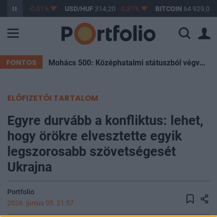
F
363,17
-0,61%
USD/HUF
314,20
-0,87%
BITCOIN
64 929,00
FONTOS
Mohács 500: Középhatalmi státuszból végvárország – Hogyan sodródott a Magyar Királyság a végzetébe?
ELŐFIZETŐI TARTALOM
Egyre durvább a konfliktus: lehet,
hogy örökre elvesztette egyik
legszorosabb szövetségesét
Ukrajna
Portfolio
2026. június 05. 21:57