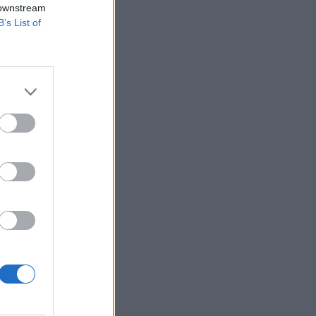
 downstream
B’s List of
francia vadászgép
égi övezetben
mi jól tükrözi
izetéses