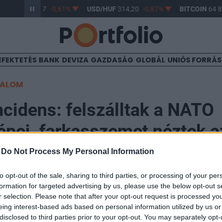
R/HUF
363,17
-0,61%
USD/HUF
314,20
-0,87%
BITCOIN
64 88
EFEKTETÉS
BANK
DEVIZA
GAZDASÁG
GLOBÁL
UNIÓS FORRÁ
TALOM
ncidens: felszálltak a NATO
pei, farkasszemet néztek a
ékköveivel
-
Do Not Process My Personal Information
to opt-out of the sale, sharing to third parties, or processing of your per
formation for targeted advertising by us, please use the below opt-out s
r selection. Please note that after your opt-out request is processed y
eing interest-based ads based on personal information utilized by us or
disclosed to third parties prior to your opt-out. You may separately opt-
t hat orosz katonai repülőgép jelent meg a balti légtér