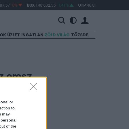
7,57
0%
BUX
148 632,55
1,41%
OTP
46 890
2,16%
MOL
SOK
ÜZLET
INGATLAN
ZÖLD VILÁG
TŐZSDE
z orosz
sonal or
ection to
ou may
 personal
out of the
ben, amire a