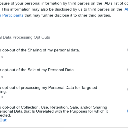
losure of your personal information by third parties on the IAB’s list of
svéd vadászgépekkel reagált - írta a Defence Blog.
. This information may also be disclosed by us to third parties on the
IA
Participants
that may further disclose it to other third parties.
 Légierő-parancsnoksága megerősítette, hogy június 2-án két 
i Šiauliai légibázisról azzal a céllal, hogy elfogja a balti felelőss
gépeket. A bevetésben két svéd Gripen vadászgép is részt vett, a
l Data Processing Opt Outs
rosabb integrációját a szövetség katonai műveleteibe....
o opt-out of the Sharing of my personal data.
ASÓNK!
In
a portfolio.hu hírarchívumához tartozik, melynek olvasása előf
o opt-out of the Sale of my Personal Data.
ötött.
In
övetkezőket tartalmazza:
to opt-out of processing my Personal Data for Targeted
ing.
 teljes cikkarchívum
In
 BÉT elmúlt 2 év napon belüli
o opt-out of Collection, Use, Retention, Sale, and/or Sharing
ersonal Data that Is Unrelated with the Purposes for which it
lected.
Out
Előfizetés