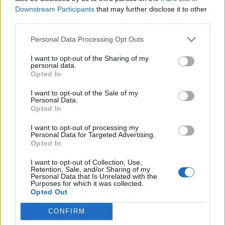
Irán között, a feszültség az elhúzódó tárgyalások ellenére
Downstream Participants
that may further disclose it to other
is fennmaradt. Ugyanakkor az elmúlt időszakban a felek
third parties.
nyitottabbnak mutatkoznak a megállapodásra, annak
Personal Data Processing Opt Outs
ellenére, hogy visszatérőek a bombázások. A cikk szerint
Teheránban már egy átmeneti időszakra készülnek, ahol a
I want to opt-out of the Sharing of my
personal data.
törékeny béke fenntartása az elsődleges...
Opted In
I want to opt-out of the Sale of my
KEDVES OLVASÓNK!
Personal Data.
Opted In
A keresett cikk a portfolio.hu hírarchívumához
I want to opt-out of processing my
tartozik, melynek olvasása előfizetéses
Personal Data for Targeted Advertising.
regisztrációhoz kötött.
Opted In
Az előfizetés a következőket tartalmazza:
I want to opt-out of Collection, Use,
Retention, Sale, and/or Sharing of my
Portfolio.hu teljes cikkarchívum
Personal Data that Is Unrelated with the
Purposes for which it was collected.
Kötéslisták: BÉT elmúlt 2 év napon belüli
Opted Out
kötéslistái
CONFIRM
Előfizetés