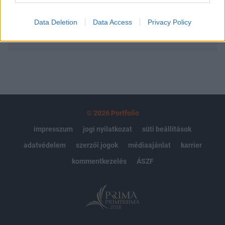
Data Deletion
Data Access
Privacy Policy
MÁR ELŐFIZETŐNK VAGY?
BEJELENTKEZÉS
© 2026 Portfolio
impresszum
jogi nyilatkozat
süti beállítások
adatvédelem
szerzői jogok
médiaajánlat
karrier
kommentkezelés
ÁSZF