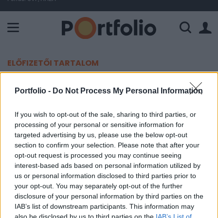
A Paksi Atomerőmű összteljesítménye 226 MW. A Duna vízállá
ELŐFIZETŐI TARTALOM
Valójában egyetlen oka lehet a
Portfolio -
Do Not Process My Personal Information
Hormuzi-szoros folytonos
lezárásának: ez váratlan fordulat
If you wish to opt-out of the sale, sharing to third parties, or
processing of your personal or sensitive information for
targeted advertising by us, please use the below opt-out
Portfolio
section to confirm your selection. Please note that after your
2026. június 06. 11:14
opt-out request is processed you may continue seeing
interest-based ads based on personal information utilized by
us or personal information disclosed to third parties prior to
A The Guardian elemzése hangsúlyozza, hogy nem
your opt-out. You may separately opt-out of the further
túl jók a kilátások Teherán számára.
disclosure of your personal information by third parties on the
IAB’s list of downstream participants. This information may
Hosszú hetek óta nincs megoldás az Egyesült Államok és
also be disclosed by us to third parties on the
IAB’s List of