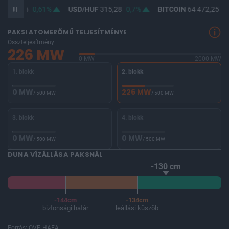
F
363,95
0,61%
USD/HUF
315,28
0,7%
BITCOIN
64 472,25
-0
PAKSI ATOMERŐMŰ TELJESÍTMÉNYE
Összteljesítmény
226 MW
0 MW
2000 MW
1. blokk
2. blokk
0 MW
226 MW
/ 500 MW
/ 500 MW
3. blokk
4. blokk
0 MW
0 MW
/ 500 MW
/ 500 MW
DUNA VÍZÁLLÁSA PAKSNÁL
-130 cm
-144cm
-134cm
biztonsági határ
leállási küszöb
Forrás: OVF, HAEA