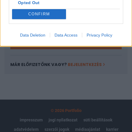
Opted Out
Az előfizetés a következőket tartalmazza:
Portfolio.hu teljes cikkarchívum
CONFIRM
Kötéslisták: BÉT elmúlt 2 év napon belüli
kötéslistái
Data Deletion
Data Access
Privacy Policy
Előfizetés
MÁR ELŐFIZETŐNK VAGY?
BEJELENTKEZÉS
© 2026 Portfolio
impresszum
jogi nyilatkozat
süti beállítások
adatvédelem
szerzői jogok
médiaajánlat
karrier