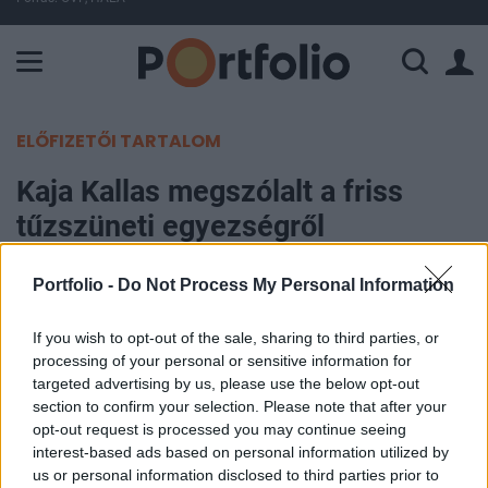
A Paksi Atomerőmű összteljesítménye 225 MW. A Duna vízállá
ELŐFIZETŐI TARTALOM
Kaja Kallas megszólalt a friss
tűzszüneti egyezségről
Portfolio
Portfolio -
Do Not Process My Personal Information
2026. június 07. 11:31
If you wish to opt-out of the sale, sharing to third parties, or
processing of your personal or sensitive information for
Libanon és Izrael megállapodott a tűzszünetről,
targeted advertising by us, please use the below opt-out
ami újabb lehetőséget kínál a tartós béke
section to confirm your selection. Please note that after your
megteremtésére, a lépést pedig Kaja Kallas uniós
opt-out request is processed you may continue seeing
külügyi és biztonságpolitikai főképviselő is
interest-based ads based on personal information utilized by
us or personal information disclosed to third parties prior to
üdvözölte. Az EU felszólította az összes felet a