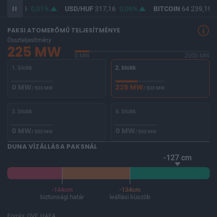
F
365,45
0,01%
USD/HUF
317,16
0,06%
BITCOIN
64 239,19
-
PAKSI ATOMERŐMŰ TELJESÍTMÉNYE
Összteljesítmény
225 MW
0 MW
2000 MW
1. blokk
2. blokk
0 MW
225 MW
/ 500 MW
/ 500 MW
3. blokk
4. blokk
0 MW
0 MW
/ 500 MW
/ 500 MW
DUNA VÍZÁLLÁSA PAKSNÁL
-127 cm
-144cm
-134cm
biztonsági határ
leállási küszöb
Forrás: OVF, HAEA