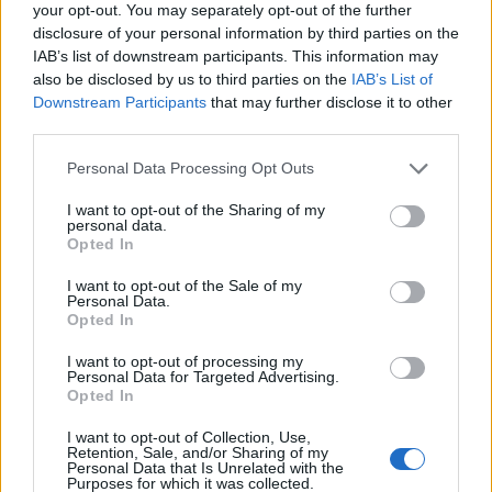
your opt-out. You may separately opt-out of the further
megállapodás feltételeinek maradéktalan
disclosure of your personal information by third parties on the
betartására: a Hezbollahnak ki kell vonulnia a
IAB’s list of downstream participants. This information may
Litáni folyótól délre, Izraelnek pedig el kell
also be disclosed by us to third parties on the
IAB’s List of
hagynia Libanon területét – számolt be az MTI.
Downstream Participants
that may further disclose it to other
third parties.
Az Egyesült Államok közvetítésével Libanon és Izrael
Personal Data Processing Opt Outs
között létrejött tűzszüneti megállapodás újabb lehetőséget
kínál a konfliktus lezárására, valamint a tartós béke és
I want to opt-out of the Sharing of my
personal data.
biztonság megteremtésére – jelentette ki Kaja Kallas uniós
Opted In
külügyi és biztonságpolitikai főképviselő vasárnap
hajnalban. Kallas arra reagált, hogy az amerikai
I want to opt-out of the Sale of my
Personal Data.
külügyminisztérium szerdán...
Opted In
I want to opt-out of processing my
Personal Data for Targeted Advertising.
KEDVES OLVASÓNK!
Opted In
A keresett cikk a portfolio.hu hírarchívumához
I want to opt-out of Collection, Use,
tartozik, melynek olvasása előfizetéses
Retention, Sale, and/or Sharing of my
Personal Data that Is Unrelated with the
regisztrációhoz kötött.
Purposes for which it was collected.