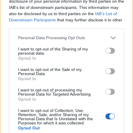
disclosure of your personal information by third parties on the
felszabadítását, amíg nem születik megállapodás
IAB’s list of downstream participants. This information may
Teheránnal.
also be disclosed by us to third parties on the
IAB’s List of
Downstream Participants
that may further disclose it to other
Az elnök hangsúlyozta, hogy ezek a lépések kizárólag egy
third parties.
esetleges egyezség megkötése után jöhetnek szóba. Ez
Personal Data Processing Opt Outs
csak azután következhet. Ha megfelelően viselkednek, ha
tisztességesen járnak el, akkor elkezdünk tárgyalni –
I want to opt-out of the Sharing of my
personal data.
fogalmazott Donald Trump. Trump azt is közölte, hogy egy
Opted In
rövid távú iráni megállapodás feltételeként nem fogja
megkövetelni Libanon bevonását...
I want to opt-out of the Sale of my
Personal Data.
Opted In
KEDVES OLVASÓNK!
I want to opt-out of processing my
Personal Data for Targeted Advertising.
A keresett cikk a portfolio.hu hírarchívumához
Opted In
tartozik, melynek olvasása előfizetéses
I want to opt-out of Collection, Use,
regisztrációhoz kötött.
Retention, Sale, and/or Sharing of my
Personal Data that Is Unrelated with the
Purposes for which it was collected.
Az előfizetés a következőket tartalmazza:
Opted Out
Portfolio.hu teljes cikkarchívum