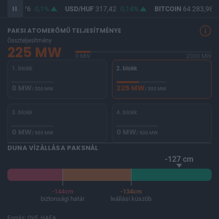
UF
365,76
0,1%
USD/HUF
317,42
0,14%
BITCOIN
64 283,98
0
PAKSI ATOMERŐMŰ TELJESÍTMÉNYE
Összteljesítmény
225 MW
0 MW
2000 MW
1. blokk
2. blokk
0 MW
225 MW
/ 500 MW
/ 500 MW
3. blokk
4. blokk
0 MW
0 MW
/ 500 MW
/ 500 MW
DUNA VÍZÁLLÁSA PAKSNÁL
-127 cm
-144cm
-134cm
biztonsági határ
leállási küszöb
Forrás: OVF, HAEA