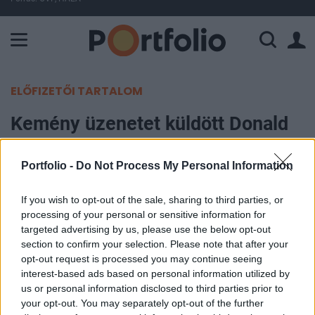
A Paksi Atomerőmű összteljesítménye 225 MW. A Duna vízállá
ELŐFIZETŐI TARTALOM
Kemény üzenetet küldött Donald
Trump Iránnak
Portfolio -
Do Not Process My Personal Information
Portfolio
2026. június 07. 16:20
If you wish to opt-out of the sale, sharing to third parties, or
processing of your personal or sensitive information for
targeted advertising by us, please use the below opt-out
Donald Trump amerikai elnök az NBC News Meet
section to confirm your selection. Please note that after your
the Press című műsorában egyértelművé tette,
opt-out request is processed you may continue seeing
hogy Washington mindaddig nem hajlandó
interest-based ads based on personal information utilized by
us or personal information disclosed to third parties prior to
feloldani az Irán elleni szankciókat, és nem
your opt-out. You may separately opt-out of the further
engedélyezi a befagyasztott iráni eszközök