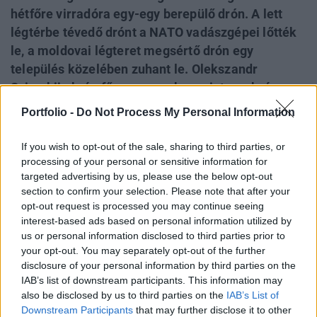
hétfőre virradóra egy-egy berepülő drón. A lett
légtérbe tévedő drónt a NATO vadászgépei lőtték
le, a moldovai légteret megsértő drón egy
település közelében zuhant le. Olekszandr
Szirszkij ukrán főparancsnok szerint az ukrán
haderő idén már több mint 600 km²-nyi területet
Portfolio -
Do Not Process My Personal Information
szabadított fel az orosz megszállás alól. Csak
májusban 100 km²-rel több területet hódítottak
If you wish to opt-out of the sale, sharing to third parties, or
vissza az ukránok, mint amekkorát az oroszok
processing of your personal or sensitive information for
targeted advertising by us, please use the below opt-out
megszereztek. Ezek alátámasztják azokat a
section to confirm your selection. Please note that after your
korábbi megfigyelői számításokat, melyek szerint
opt-out request is processed you may continue seeing
a 2023-as ukrán ellentámadás óta idén májusban
interest-based ads based on personal information utilized by
először lett negatív az orosz területszerzés
us or personal information disclosed to third parties prior to
your opt-out. You may separately opt-out of the further
mérlege. Cikkünk folyamatosan frissül az ukrajnai
disclosure of your personal information by third parties on the
háború eseményeivel.
IAB’s list of downstream participants. This information may
also be disclosed by us to third parties on the
IAB’s List of
2026. június 08. 20:17 Megosztás Dróncsapások sújtották
Downstream Participants
that may further disclose it to other