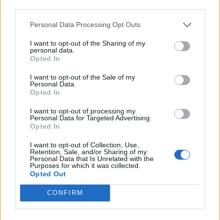
Zaporizzsja-t Orosz dróncsapás érte Zaporizzsja egyik
third parties.
lakóövezetét hétfő délután, a támadásban ketten
meghaltak, és legalább tizennyolcan megsérültek, köztük
Personal Data Processing Opt Outs
több gyermek is. Ivan Fedorov...
I want to opt-out of the Sharing of my
personal data.
Opted In
KEDVES OLVASÓNK!
I want to opt-out of the Sale of my
Personal Data.
A keresett cikk a portfolio.hu hírarchívumához
Opted In
tartozik, melynek olvasása előfizetéses
regisztrációhoz kötött.
I want to opt-out of processing my
Personal Data for Targeted Advertising.
Opted In
Az előfizetés a következőket tartalmazza:
Portfolio.hu teljes cikkarchívum
I want to opt-out of Collection, Use,
Retention, Sale, and/or Sharing of my
Kötéslisták: BÉT elmúlt 2 év napon belüli
Personal Data that Is Unrelated with the
Purposes for which it was collected.
kötéslistái
Opted Out
Előfizetés
CONFIRM