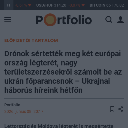
363,17
-0,61%
USD/HUF
314,20
-0,87%
BITCOIN
65 170,82
0
ELŐFIZETŐI TARTALOM
Drónok sértették meg két európai
ország légterét, nagy
területszerzésekről számolt be az
ukrán főparancsnok – Ukrajnai
háborús híreink hétfőn
Portfolio
2026. június 08. 20:17
Lettország és Moldova légterét is megsértette