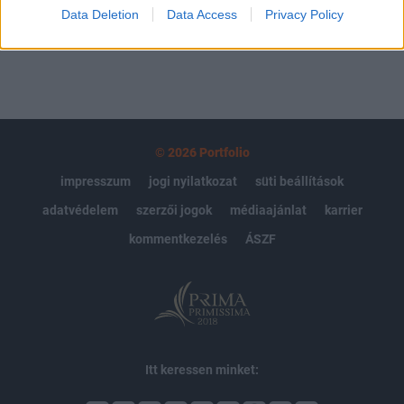
MÁR ELŐFIZETŐNK VAGY?
BEJELENTKEZÉS
Data Deletion
Data Access
Privacy Policy
© 2026 Portfolio
impresszum
jogi nyilatkozat
süti beállítások
adatvédelem
szerzői jogok
médiaajánlat
karrier
kommentkezelés
ÁSZF
Itt keressen minket: