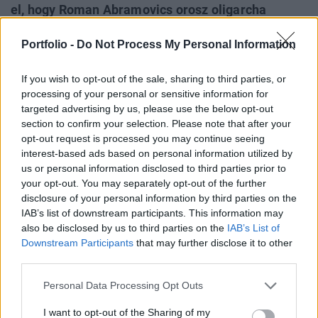
el, hogy Roman Abramovics orosz oligarcha
Kijevbe látogatott, és közvetítő szerepet vállalt a
Portfolio -
Do Not Process My Personal Information
Moszkvával folytatandó béketárgyalások
előkészítésében. Az államfő egyúttal
If you wish to opt-out of the sale, sharing to third parties, or
nyomatékosította, hogy Ukrajna nem mond le a
processing of your personal or sensitive information for
Donyec-medencéről – írja a Reuters.
targeted advertising by us, please use the below opt-out
section to confirm your selection. Please note that after your
Az ukrán elnök a londoni tárgyalásai alkalmával számolt
opt-out request is processed you may continue seeing
be a találkozóról. Elmondása szerint Abramovics azzal a
interest-based ads based on personal information utilized by
szándékkal kereste meg, hogy közvetítsen Vlagyimir Putyin
us or personal information disclosed to third parties prior to
your opt-out. You may separately opt-out of the further
orosz elnök felé, de kérte, hogy a megbeszélés a
disclosure of your personal information by third parties on the
nyilvánosság kizárásával történjen. Zelenszkij
IAB’s list of downstream participants. This information may
hangsúlyozta, hogy a találkozó valójában nem volt titkos,
also be disclosed by us to third parties on the
IAB’s List of
és az orosz fél elsősorban arra volt kíváncsi...
Downstream Participants
that may further disclose it to other
third parties.
KEDVES OLVASÓNK!
Personal Data Processing Opt Outs
A keresett cikk a portfolio.hu hírarchívumához
I want to opt-out of the Sharing of my