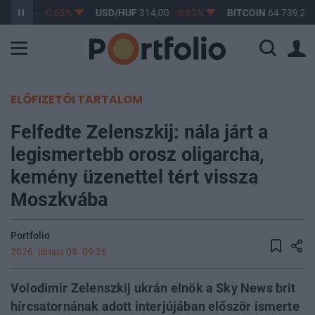
F
363,16
-0,62%
USD/HUF
314,00
-0,93%
BITCOIN
64 739,23
ELŐFIZETŐI TARTALOM
Felfedte Zelenszkij: nála járt a
legismertebb orosz oligarcha,
kemény üzenettel tért vissza
Moszkvába
Portfolio
2026. június 08. 09:26
Volodimir Zelenszkij ukrán elnök a Sky News brit
hírcsatornának adott interjújában először ismerte