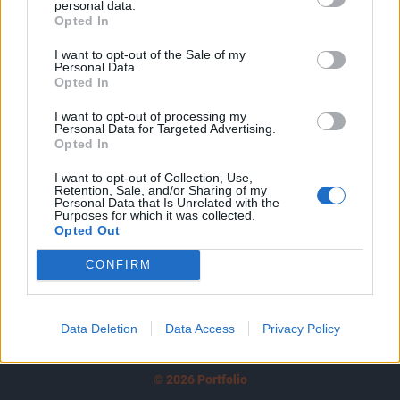
personal data.
tartozik, melynek olvasása előfizetéses
Opted In
regisztrációhoz kötött.
I want to opt-out of the Sale of my
Az előfizetés a következőket tartalmazza:
Personal Data.
Opted In
Portfolio.hu teljes cikkarchívum
Kötéslisták: BÉT elmúlt 2 év napon belüli
I want to opt-out of processing my
Personal Data for Targeted Advertising.
kötéslistái
Opted In
Előfizetés
I want to opt-out of Collection, Use,
Retention, Sale, and/or Sharing of my
Personal Data that Is Unrelated with the
Purposes for which it was collected.
Opted Out
MÁR ELŐFIZETŐNK VAGY?
BEJELENTKEZÉS
CONFIRM
Data Deletion
Data Access
Privacy Policy
© 2026 Portfolio