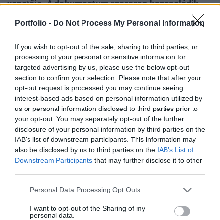
vezetője. A dokumentum szorosan kapcsolódik
Volodimir Zelenszkij ukrán elnök nyílt leveléhez,
Portfolio -
Do Not Process My Personal Information
amelyben közvetlen kétoldalú béketárgyalások
megkezdését javasolta Vlagyimir Putyin orosz
If you wish to opt-out of the sale, sharing to third parties, or
elnöknek – írja a The Kyiv Independent.
processing of your personal or sensitive information for
targeted advertising by us, please use the below opt-out
A közös nyilatkozatot Zelenszkij londoni látogatása
section to confirm your selection. Please note that after your
alkalmával adták ki, ahol az ukrán államfő kétoldalú
opt-out request is processed you may continue seeing
interest-based ads based on personal information utilized by
tárgyalást folytatott Keir Starmer brit miniszterelnökkel,
us or personal information disclosed to third parties prior to
majd az úgynevezett E3-formátumú egyeztetésen vett részt
your opt-out. You may separately opt-out of the further
a három európai vezető – Starmer mellett Emmanuel
disclosure of your personal information by third parties on the
Macron francia elnök és Friedrich Merz német kancellár –
IAB’s list of downstream participants. This information may
társaságában. A felek üdvözölték Ukrajna...
also be disclosed by us to third parties on the
IAB’s List of
Downstream Participants
that may further disclose it to other
third parties.
KEDVES OLVASÓNK!
Personal Data Processing Opt Outs
A keresett cikk a portfolio.hu hírarchívumához
I want to opt-out of the Sharing of my
tartozik, melynek olvasása előfizetéses
personal data.