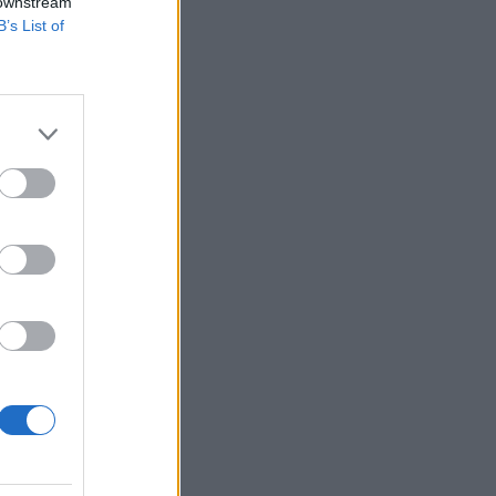
 downstream
B’s List of
amon azt írta, ukrán
ropol és Moszkva
ozdonyvezető
kedést...
izetéses