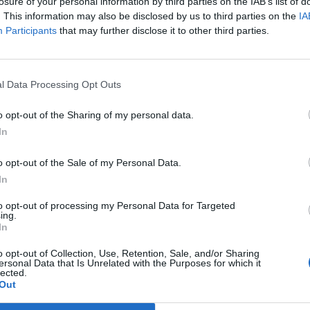
sszijszk városát.
losure of your personal information by third parties on the IAB’s list of
. This information may also be disclosed by us to third parties on the
IA
a megszállt Krím Moszkva által kinevezett kormányzója a Telegr
Participants
that may further disclose it to other third parties.
 személyszállító vonatot, amely a félsziget központja, Szimfe
 A helyettes mozdonyvezető életét vesztette a támadásban, a m
tasoknak nem lett baja. A csapás után leállították a vonatközle
l Data Processing Opt Outs
o opt-out of the Sharing of my personal data.
ASÓNK!
In
a portfolio.hu hírarchívumához tartozik, melynek olvasása előf
o opt-out of the Sale of my Personal Data.
ötött.
In
övetkezőket tartalmazza:
to opt-out of processing my Personal Data for Targeted
 teljes cikkarchívum
ing.
 BÉT elmúlt 2 év napon belüli
In
o opt-out of Collection, Use, Retention, Sale, and/or Sharing
ersonal Data that Is Unrelated with the Purposes for which it
lected.
Előfizetés
Out