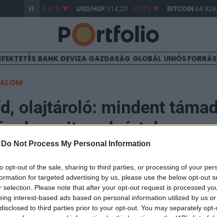
HUF
363,17
-0,61%
USD/HUF
314,20
-0,87%
BITCOIN
64 926,
EFEKTETÉS
BANK
DEVIZA
GAZDASÁG
GLOBÁL
UNIÓS FORRÁ
TALOM
íd, olajtároló: mindent táma
ónok, amit csak értek
-
Do Not Process My Personal Information
to opt-out of the sale, sharing to third parties, or processing of your per
formation for targeted advertising by us, please use the below opt-out s
r selection. Please note that after your opt-out request is processed y
a ukrán dróntámadások érték az oroszok által megszál
eing interest-based ads based on personal information utilized by us or
ugyancsak megszállt Mariupolt, továbbá a Fekete-tenger
disclosed to third parties prior to your opt-out. You may separately opt-