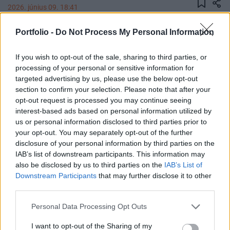
2026. június 09. 18:41
Portfolio -
Do Not Process My Personal Information
Elkerülhetetlen Lengyelország részvétele az
Ukrajna és a térségünk jövőjéről folytatandó
If you wish to opt-out of the sale, sharing to third parties, or
tárgyalásokon – jelentette ki Donald Tusk lengyel
processing of your personal or sensitive information for
kormányfő keddi varsói sajtóértekezletén.
targeted advertising by us, please use the below opt-out
section to confirm your selection. Please note that after your
Tusk arra reagált, hogy vasárnap Londonban
opt-out request is processed you may continue seeing
csúcstalálkozót rendeztek az úgynevezett E3-csoport
interest-based ads based on personal information utilized by
(Nagy-Britannia, Franciaország és Németország) vezetői,
us or personal information disclosed to third parties prior to
your opt-out. You may separately opt-out of the further
valamint Volodimir Zelenszkij ukrán elnök részvételével.
disclosure of your personal information by third parties on the
Újságírók azt kérdezték, hogy a lengyel kormányfő miért
IAB’s list of downstream participants. This information may
nem vett részt a csúcson. Tusk elmondta, hogy a londoni
also be disclosed by us to third parties on the
IAB’s List of
találkozó témáját hétfő reggel telefonon megvitatta...
Downstream Participants
that may further disclose it to other
third parties.
KEDVES OLVASÓNK!
Personal Data Processing Opt Outs
A keresett cikk a portfolio.hu hírarchívumához
I want to opt-out of the Sharing of my