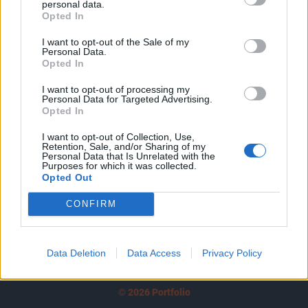
personal data.
tartozik, melynek olvasása előfizetéses
Opted In
regisztrációhoz kötött.
I want to opt-out of the Sale of my
Az előfizetés a következőket tartalmazza:
Personal Data.
Opted In
Portfolio.hu teljes cikkarchívum
Kötéslisták: BÉT elmúlt 2 év napon belüli
I want to opt-out of processing my
Personal Data for Targeted Advertising.
kötéslistái
Opted In
Előfizetés
I want to opt-out of Collection, Use,
Retention, Sale, and/or Sharing of my
Personal Data that Is Unrelated with the
Purposes for which it was collected.
Opted Out
MÁR ELŐFIZETŐNK VAGY?
BEJELENTKEZÉS
CONFIRM
Data Deletion
Data Access
Privacy Policy
© 2026 Portfolio