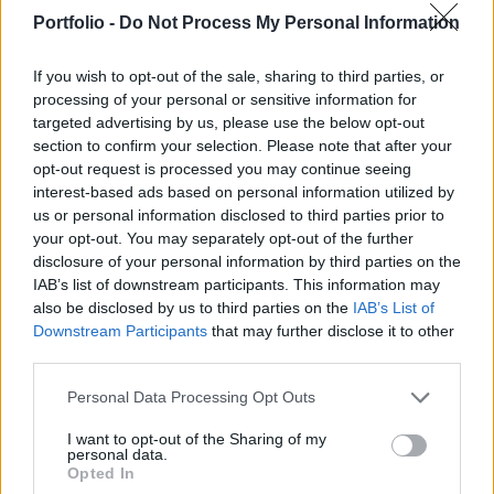
rendszerek – elsősorban a Patriot – olcsóbb,
Portfolio -
Do Not Process My Personal Information
tömeges gyártásra alkalmas alternatívájaként
hozták létre - jelentette a Financial Times.
If you wish to opt-out of the sale, sharing to third parties, or
processing of your personal or sensitive information for
A Fire Point ukrán fegyvergyártó vállalat a múlt héten
targeted advertising by us, please use the below opt-out
hajtotta végre az FP-7.x jelzésű elfogórakéta első
section to confirm your selection. Please note that after your
tesztrepülését, amelyet a cég társalapítója, Denisz
opt-out request is processed you may continue seeing
interest-based ads based on personal information utilized by
Sztyilerman "meglehetősen sikeresnek" értékelt. A vállalat
us or personal information disclosed to third parties prior to
közlése szerint a rakéta a meglévő nyugati technológiák,
your opt-out. You may separately opt-out of the further
például a Patriot és a francia–olasz SAMP/T költségeinek
disclosure of your personal information by third parties on the
töredékéért képes felvenni...
IAB’s list of downstream participants. This information may
also be disclosed by us to third parties on the
IAB’s List of
Downstream Participants
that may further disclose it to other
KEDVES OLVASÓNK!
third parties.
A keresett cikk a portfolio.hu hírarchívumához
Personal Data Processing Opt Outs
tartozik, melynek olvasása előfizetéses
regisztrációhoz kötött.
I want to opt-out of the Sharing of my
personal data.
Opted In
Az előfizetés a következőket tartalmazza: