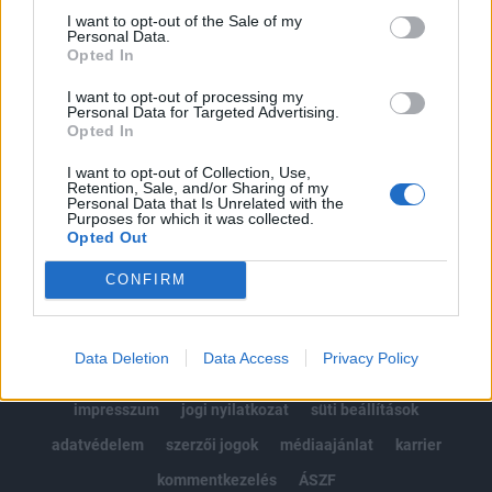
Portfolio.hu teljes cikkarchívum
I want to opt-out of the Sale of my
Personal Data.
Kötéslisták: BÉT elmúlt 2 év napon belüli
Opted In
kötéslistái
I want to opt-out of processing my
Personal Data for Targeted Advertising.
Előfizetés
Opted In
I want to opt-out of Collection, Use,
Retention, Sale, and/or Sharing of my
MÁR ELŐFIZETŐNK VAGY?
BEJELENTKEZÉS
Personal Data that Is Unrelated with the
Purposes for which it was collected.
Opted Out
CONFIRM
Data Deletion
Data Access
Privacy Policy
© 2026 Portfolio
impresszum
jogi nyilatkozat
süti beállítások
adatvédelem
szerzői jogok
médiaajánlat
karrier
kommentkezelés
ÁSZF