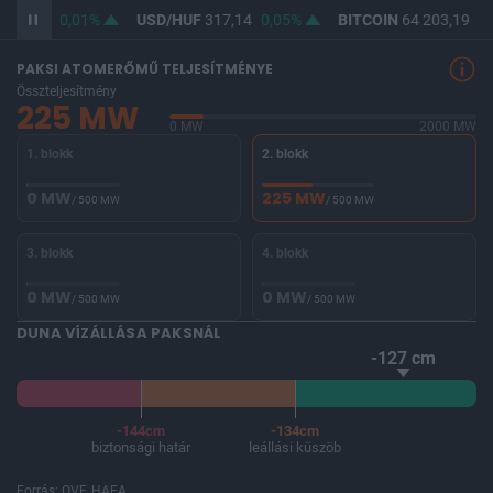
365,46
0,01%
USD/HUF
317,14
0,05%
BITCOIN
64 203,19
-0
PAKSI ATOMERŐMŰ TELJESÍTMÉNYE
Összteljesítmény
225 MW
0 MW
2000 MW
1. blokk
2. blokk
0 MW
225 MW
/ 500 MW
/ 500 MW
3. blokk
4. blokk
0 MW
0 MW
/ 500 MW
/ 500 MW
DUNA VÍZÁLLÁSA PAKSNÁL
-127 cm
-144cm
-134cm
biztonsági határ
leállási küszöb
Forrás: OVF, HAEA