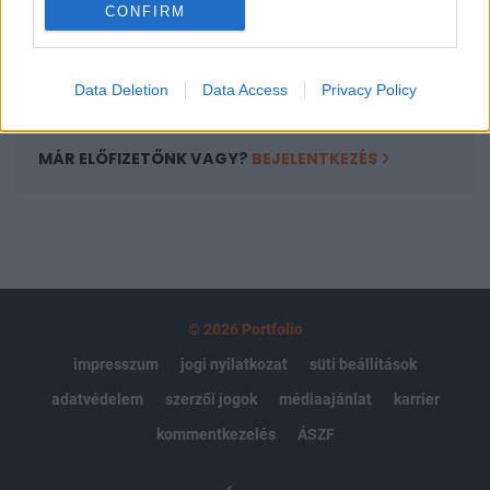
CONFIRM
kötéslistái
Előfizetés
Data Deletion
Data Access
Privacy Policy
MÁR ELŐFIZETŐNK VAGY?
BEJELENTKEZÉS
© 2026 Portfolio
impresszum
jogi nyilatkozat
süti beállítások
adatvédelem
szerzői jogok
médiaajánlat
karrier
kommentkezelés
ÁSZF