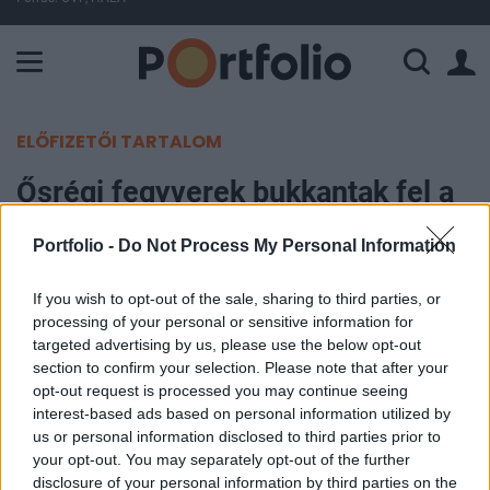
A Paksi Atomerőmű összteljesítménye 225 MW. A Duna vízállá
ELŐFIZETŐI TARTALOM
Ősrégi fegyverek bukkantak fel a
fronton: ez mutatja igazán az
Portfolio -
Do Not Process My Personal Information
orosz hadsereg súlyos leépülését
If you wish to opt-out of the sale, sharing to third parties, or
Portfolio
processing of your personal or sensitive information for
2026. június 10. 07:54
targeted advertising by us, please use the below opt-out
section to confirm your selection. Please note that after your
opt-out request is processed you may continue seeing
A Defense Express beszámolója szerint az
interest-based ads based on personal information utilized by
oroszok jól ismert taktikai elemeket kezdtek el
us or personal information disclosed to third parties prior to
használni a frontvonalon, ugyanakkor ez inkább a
your opt-out. You may separately opt-out of the further
disclosure of your personal information by third parties on the
komoly hiányosságukat bizonyítja.