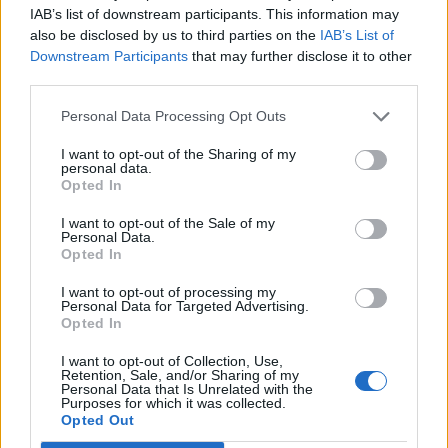
IAB’s list of downstream participants. This information may
also be disclosed by us to third parties on the
IAB’s List of
Az orosz hadsereg egységei elkezdték a vietnámi
Downstream Participants
that may further disclose it to other
háborúban látott gerillataktikát alkalmazni, hogy ezzel
third parties.
megfelelően kompenzálják a képességbeli
hiányosságaikat. Az ukrán 7. gyorsreagálású egység
Personal Data Processing Opt Outs
például arról számolt be, hogy a gyalogsággal támadást
I want to opt-out of the Sharing of my
indító taktikát el nem engedő oroszok elkezdtek Grap-P
personal data.
rakétaindító rendszereket alkalmazni, ezeket Moszkva
Opted In
1965-ben...
I want to opt-out of the Sale of my
Personal Data.
Opted In
KEDVES OLVASÓNK!
I want to opt-out of processing my
Personal Data for Targeted Advertising.
A keresett cikk a portfolio.hu hírarchívumához
Opted In
tartozik, melynek olvasása előfizetéses
regisztrációhoz kötött.
I want to opt-out of Collection, Use,
Retention, Sale, and/or Sharing of my
Personal Data that Is Unrelated with the
Az előfizetés a következőket tartalmazza:
Purposes for which it was collected.
Portfolio.hu teljes cikkarchívum
Opted Out
Kötéslisták: BÉT elmúlt 2 év napon belüli