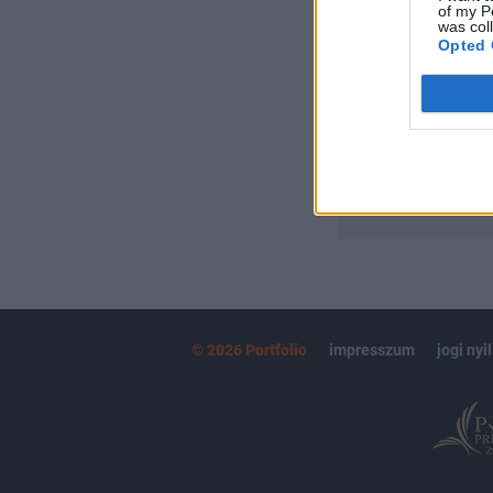
of my P
Portfolio.hu
was col
Kötéslisták:
Opted 
kötéslistái
MÁR ELŐFIZETŐ
© 2026 Portfolio
impresszum
jogi nyi