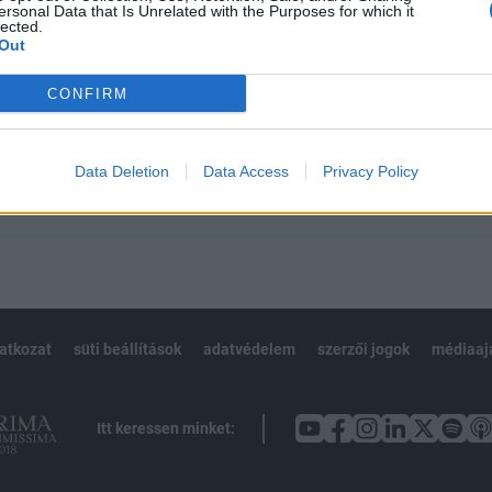
ersonal Data that Is Unrelated with the Purposes for which it
 teljes cikkarchívum
lected.
 BÉT elmúlt 2 év napon belüli
Out
CONFIRM
Előfizetés
Data Deletion
Data Access
Privacy Policy
NK VAGY?
BEJELENTKEZÉS
latkozat
süti beállítások
adatvédelem
szerzői jogok
médiaaj
Itt keressen minket: