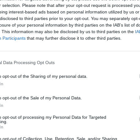
r selection. Please note that after your opt-out request is processed y
eing interest-based ads based on personal information utilized by us or
disclosed to third parties prior to your opt-out. You may separately opt-
losure of your personal information by third parties on the IAB’s list of
. This information may also be disclosed by us to third parties on the
IA
Participants
that may further disclose it to other third parties.
rosz-ukrán háború hossza beállítja egy súlyos konflikt
ülhetnek Moszkvában – közölte az EuroMaidan Press.
ág háborújának 1568. napja, ami azt jelenti, hogy ezzel a konflik
l Data Processing Opt Outs
gháborút. Az elhúzódó harcok különösen Moszkvának lehetnek ke
o opt-out of the Sharing of my personal data.
 még arról beszéltek a döntéshozók, hogy „három nap alatt” beve
In
seknek megfelelően az orosz csapatok kezdetben tényleg...
o opt-out of the Sale of my Personal Data.
ASÓNK!
In
a portfolio.hu hírarchívumához tartozik, melynek olvasása előf
to opt-out of processing my Personal Data for Targeted
ing.
ötött.
In
övetkezőket tartalmazza:
o opt-out of Collection, Use, Retention, Sale, and/or Sharing