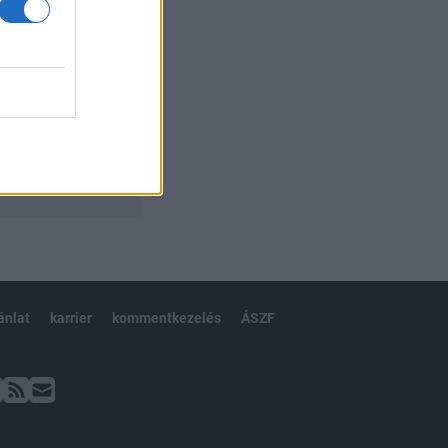
ánlat
karrier
kommentkezelés
ÁSZF