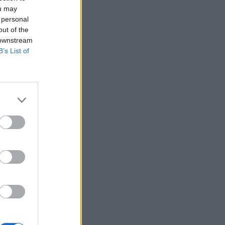
ou may
 personal
out of the
 downstream
B’s List of
us idejét, és
tus teljes ideje
llemetlenek,
szik Kijevet. A
izetéses