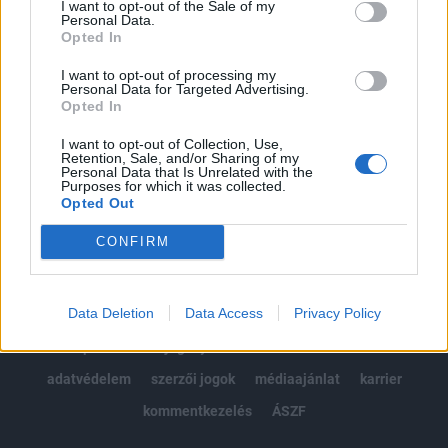
I want to opt-out of the Sale of my
Kötéslisták: BÉT elmúlt 2 év napon belüli
Personal Data.
kötéslistái
Opted In
I want to opt-out of processing my
Előfizetés
Personal Data for Targeted Advertising.
Opted In
I want to opt-out of Collection, Use,
MÁR ELŐFIZETŐNK VAGY?
BEJELENTKEZÉS
Retention, Sale, and/or Sharing of my
Personal Data that Is Unrelated with the
Purposes for which it was collected.
Opted Out
CONFIRM
Data Deletion
Data Access
Privacy Policy
© 2026 Portfolio
impresszum
jogi nyilatkozat
süti beállítások
adatvédelem
szerzői jogok
médiaajánlat
karrier
kommentkezelés
ÁSZF