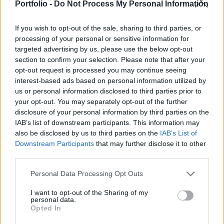
Európában esedékes amerikai–iráni
Portfolio -
Do Not Process My Personal Information
megállapodás ünnepélyes aláírásán.
If you wish to opt-out of the sale, sharing to third parties, or
Donald Trump amerikai elnök bejelentette, hogy J. D. Vance
processing of your personal or sensitive information for
targeted advertising by us, please use the below opt-out
alelnök képviseli az Egyesült Államokat a hétvégén
section to confirm your selection. Please note that after your
Európában esedékes amerikai-iráni megállapodás
opt-out request is processed you may continue seeing
ünnepélyes aláírásán. A döntés egyértelműen arra utal,
interest-based ads based on personal information utilized by
hogy a két ország közötti kétoldalú tárgyalások
us or personal information disclosed to third parties prior to
kézzelfogható eredményt hoztak, és a folyamat a záró
your opt-out. You may separately opt-out of the further
szakaszába lépett., írja a Reuters. Bár...
disclosure of your personal information by third parties on the
IAB’s list of downstream participants. This information may
also be disclosed by us to third parties on the
IAB’s List of
KEDVES OLVASÓNK!
Downstream Participants
that may further disclose it to other
third parties.
A keresett cikk a portfolio.hu hírarchívumához
tartozik, melynek olvasása előfizetéses
Personal Data Processing Opt Outs
regisztrációhoz kötött.
I want to opt-out of the Sharing of my
personal data.
Az előfizetés a következőket tartalmazza:
Opted In
Portfolio.hu teljes cikkarchívum