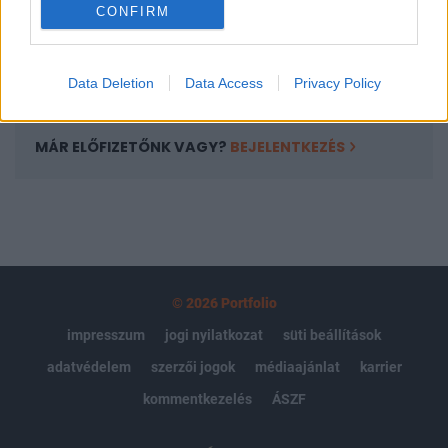
CONFIRM
kötéslistái
Előfizetés
Data Deletion
Data Access
Privacy Policy
MÁR ELŐFIZETŐNK VAGY?
BEJELENTKEZÉS
© 2026 Portfolio
impresszum
jogi nyilatkozat
süti beállítások
adatvédelem
szerzői jogok
médiaajánlat
karrier
kommentkezelés
ÁSZF