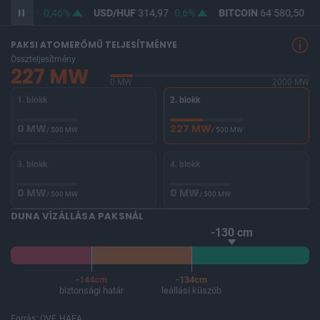
F
363,39
0,46%
USD/HUF
314,97
0,6%
BITCOIN
64 580,50
-0
PAKSI ATOMERŐMŰ TELJESÍTMÉNYE
Összteljesítmény
227 MW
0 MW
2000 MW
1. blokk
2. blokk
0 MW
227 MW
/ 500 MW
/ 500 MW
3. blokk
4. blokk
0 MW
0 MW
/ 500 MW
/ 500 MW
DUNA VÍZÁLLÁSA PAKSNÁL
-130 cm
-144cm
-134cm
biztonsági határ
leállási küszöb
Forrás: OVF, HAEA