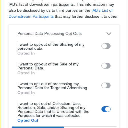
IAB’s list of downstream participants. This information may
megállapodás ünnepélyes aláírásán.
also be disclosed by us to third parties on the
IAB’s List of
Downstream Participants
that may further disclose it to other
Donald Trump amerikai elnök bejelentette, hogy J. D. Vance
third parties.
alelnök képviseli az Egyesült Államokat a hétvégén
Európában esedékes amerikai-iráni megállapodás
Personal Data Processing Opt Outs
ünnepélyes aláírásán. A döntés egyértelműen arra utal,
I want to opt-out of the Sharing of my
hogy a két ország közötti kétoldalú tárgyalások
personal data.
kézzelfogható eredményt hoztak, és a folyamat a záró
Opted In
szakaszába lépett., írja a Reuters. Bár...
I want to opt-out of the Sale of my
Personal Data.
Opted In
KEDVES OLVASÓNK!
I want to opt-out of processing my
Personal Data for Targeted Advertising.
A keresett cikk a portfolio.hu hírarchívumához
Opted In
tartozik, melynek olvasása előfizetéses
regisztrációhoz kötött.
I want to opt-out of Collection, Use,
Retention, Sale, and/or Sharing of my
Personal Data that Is Unrelated with the
Az előfizetés a következőket tartalmazza:
Purposes for which it was collected.
Opted Out
Portfolio.hu teljes cikkarchívum
Kötéslisták: BÉT elmúlt 2 év napon belüli