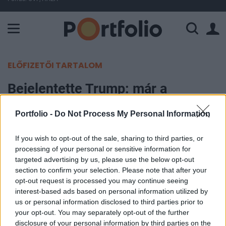
A Paksi Atomerőmű összteljesítménye 227 MW. A Duna vízállá
ELŐFIZETŐI TARTALOM
Bejelentette Trump: már a
hétvégén aláírják az amerikai-iráni
Portfolio -
Do Not Process My Personal Information
megállapodást!
If you wish to opt-out of the sale, sharing to third parties, or
Portfolio
processing of your personal or sensitive information for
2026. június 11. 21:44
targeted advertising by us, please use the below opt-out
section to confirm your selection. Please note that after your
opt-out request is processed you may continue seeing
Donald Trump amerikai elnök a Reuters szerint
interest-based ads based on personal information utilized by
bejelentette, hogy J. D. Vance alelnök képviseli
us or personal information disclosed to third parties prior to
majd az Egyesült Államokat a hétvégén,
your opt-out. You may separately opt-out of the further
disclosure of your personal information by third parties on the
Európában esedékes amerikai–iráni