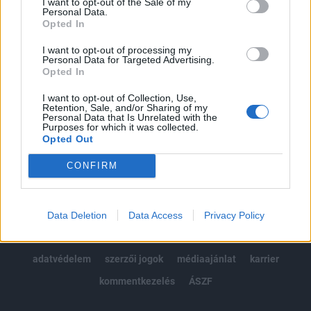
I want to opt-out of the Sale of my
Kötéslisták: BÉT elmúlt 2 év napon belüli
Personal Data.
kötéslistái
Opted In
I want to opt-out of processing my
Előfizetés
Personal Data for Targeted Advertising.
Opted In
I want to opt-out of Collection, Use,
MÁR ELŐFIZETŐNK VAGY?
BEJELENTKEZÉS
Retention, Sale, and/or Sharing of my
Personal Data that Is Unrelated with the
Purposes for which it was collected.
Opted Out
CONFIRM
© 2026 Portfolio
Data Deletion
Data Access
Privacy Policy
impresszum
jogi nyilatkozat
süti beállítások
adatvédelem
szerzői jogok
médiaajánlat
karrier
kommentkezelés
ÁSZF