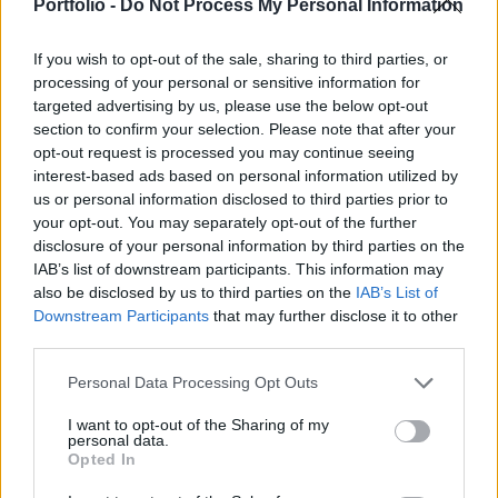
évfordulója alkalmából, amely egybeesik Donald
Portfolio -
Do Not Process My Personal Information
Trump 80. születésnapjával.
If you wish to opt-out of the sale, sharing to third parties, or
Az UFC Freedom 250 elnevezésű rendezvényt a Fehér Ház
processing of your personal or sensitive information for
közlése szerint a Függetlenségi Nyilatkozat aláírásának
targeted advertising by us, please use the below opt-out
section to confirm your selection. Please note that after your
250. évfordulójára időzítették, hivatalosan ezzel nyílik meg
opt-out request is processed you may continue seeing
az évfordulós ünnepségsorozat, és az esemény költségeit
interest-based ads based on personal information utilized by
az UFC (Ultimate Fighting Championship) fizeti, nem
us or personal information disclosed to third parties prior to
közpénzből szervezték. Egy bírósági beadvány szerint
your opt-out. You may separately opt-out of the further
azonban, amelyet a Fehér Ház déli...
disclosure of your personal information by third parties on the
IAB’s list of downstream participants. This information may
also be disclosed by us to third parties on the
IAB’s List of
KEDVES OLVASÓNK!
Downstream Participants
that may further disclose it to other
third parties.
A keresett cikk a portfolio.hu hírarchívumához
tartozik, melynek olvasása előfizetéses
Personal Data Processing Opt Outs
regisztrációhoz kötött.
I want to opt-out of the Sharing of my
personal data.
Az előfizetés a következőket tartalmazza:
Opted In
Portfolio.hu teljes cikkarchívum