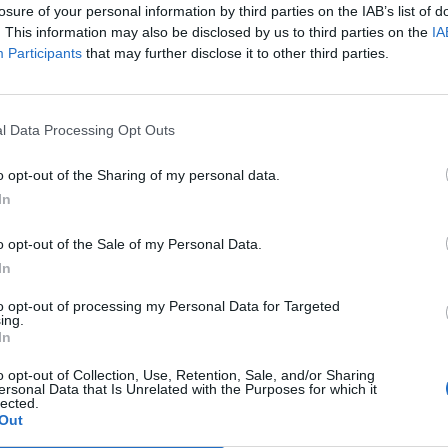
losure of your personal information by third parties on the IAB’s list of
ályhajót, amely a La Manche csatornán próbált áthaladni
. This information may also be disclosed by us to third parties on the
IA
Participants
that may further disclose it to other third parties.
óra a Királyi Tengerészgyalogság kommandósai és a brit Nemze
önlegesen kiképzett munkatársai szálltak fel – közölte a brit v
a hozzátette, hogy a járművet a déli partoknál tartják őrizetben a
l Data Processing Opt Outs
rit felségvizeken, a hazai és a nemzetközi joggal összhangban...
o opt-out of the Sharing of my personal data.
ASÓNK!
In
a portfolio.hu hírarchívumához tartozik, melynek olvasása előf
o opt-out of the Sale of my Personal Data.
ötött.
In
övetkezőket tartalmazza:
to opt-out of processing my Personal Data for Targeted
ing.
 teljes cikkarchívum
In
 BÉT elmúlt 2 év napon belüli
o opt-out of Collection, Use, Retention, Sale, and/or Sharing
ersonal Data that Is Unrelated with the Purposes for which it
lected.
Out
Előfizetés