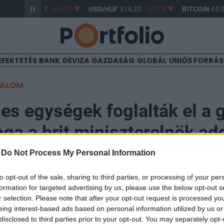
R/HUF
363,17
-0,61%
USD/HUF
314,20
-0,87%
BITCOIN
65 0
EFEKTETÉS
BANK
DEVIZA
GAZDASÁG
GLOBÁL
UNIÓS FORRÁ
TALOM
es egységek foglalták el a 
aga a brit miniszterelnök ad
ot
-
Do Not Process My Personal Information
to opt-out of the sale, sharing to third parties, or processing of your per
formation for targeted advertising by us, please use the below opt-out s
r selection. Please note that after your opt-out request is processed y
eing interest-based ads based on personal information utilized by us or
disclosed to third parties prior to your opt-out. You may separately opt-
erők vasárnap feltartóztattak egy orosz árnyékflottáho