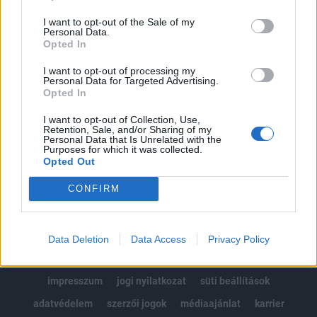
Az előfizetés a következőket tartalmazza:
I want to opt-out of the Sale of my
Portfolio.hu teljes cikkarchívum
Personal Data.
Kötéslisták: BÉT elmúlt 2 év napon belüli
Opted In
kötéslistái
I want to opt-out of processing my
Personal Data for Targeted Advertising.
Opted In
Előfizetés
I want to opt-out of Collection, Use,
Retention, Sale, and/or Sharing of my
Personal Data that Is Unrelated with the
MÁR ELŐFIZETŐNK VAGY?
BEJELENTKEZÉS
Purposes for which it was collected.
Opted Out
CONFIRM
Data Deletion
Data Access
Privacy Policy
© 2026 Portfolio
impresszum
jogi nyilatkozat
süti beállítások
adatvédelem
szerzői jogok
médiaajánlat
karrier