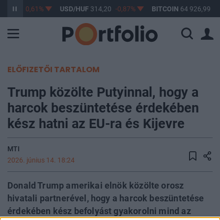
363,17
-0,61%
USD/HUF
314,20
-0,87%
BITCOIN
64 926,99
0
ELŐFIZETŐI TARTALOM
Trump közölte Putyinnal, hogy a
harcok beszüntetése érdekében
kész hatni az EU-ra és Kijevre
MTI
2026. június 14. 18:24
Donald Trump amerikai elnök közölte orosz
hivatali partnerével, hogy a harcok beszüntetése
érdekében kész befolyást gyakorolni mind az