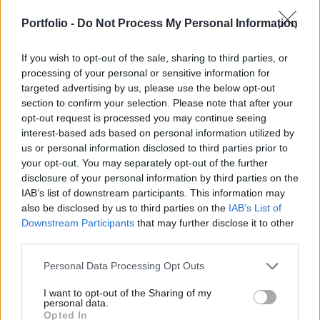
európai országokra, mind Ukrajnára – jelentette ki
Portfolio -
Do Not Process My Personal Information
Jurij Usakov, az orosz elnök külpolitikai
tanácsadója vasárnap Moszkvában.
If you wish to opt-out of the sale, sharing to third parties, or
processing of your personal or sensitive information for
Közölte, hogy Vlagyimir Putyin orosz elnök mintegy
targeted advertising by us, please use the below opt-out
egyórás telefonbeszélgetést folytatott a nap folyamán
section to confirm your selection. Please note that after your
Trumppal, egyebek között felköszöntve őt 80.
opt-out request is processed you may continue seeing
születésnapja alkalmából és sikert kívánva neki a
interest-based ads based on personal information utilized by
labdarúgó-világbajnokság megrendezéséhez. Trump ismét
us or personal information disclosed to third parties prior to
hangsúlyozta a harci cselekmények leállításának
your opt-out. You may separately opt-out of the further
szükségességét. Kijelentette, hogy kész befolyást
disclosure of your personal information by third parties on the
IAB’s list of downstream participants. This information may
gyakorolni...
also be disclosed by us to third parties on the
IAB’s List of
Downstream Participants
that may further disclose it to other
third parties.
KEDVES OLVASÓNK!
A keresett cikk a portfolio.hu hírarchívumához
Personal Data Processing Opt Outs
tartozik, melynek olvasása előfizetéses
I want to opt-out of the Sharing of my
regisztrációhoz kötött.
personal data.
Opted In