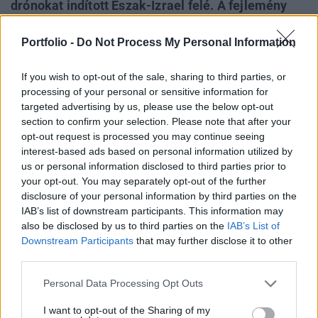
drónokat indított Észak-Izrael felé. A fejlemény
különösen érzékeny pillanatban érkezett, hiszen
az elmúlt napokban még egy Irán és az Egyesült
Portfolio -
Do Not Process My Personal Information
Államok közötti megállapodás lehetősége
If you wish to opt-out of the sale, sharing to third parties, or
körvonalazódott, amely a közel-keleti
processing of your personal or sensitive information for
feszültségek enyhülését vetítette előre.
targeted advertising by us, please use the below opt-out
section to confirm your selection. Please note that after your
Az izraeli kormány vasárnapi közlése szerint a
opt-out request is processed you may continue seeing
légicsapásokat Benjámin Netanjahu miniszterelnök és
interest-based ads based on personal information utilized by
Jiszráel Kac védelmi miniszter utasítására hajtották végre,
us or personal information disclosed to third parties prior to
válaszul arra, hogy a Hezbollah támadást intézett Észak-
your opt-out. You may separately opt-out of the further
disclosure of your personal information by third parties on the
Izrael ellen. A Hezbollah három drónt indított Izrael felé,
IAB’s list of downstream participants. This information may
amelyek izraeli területen robbantak fel. Katonai források
also be disclosed by us to third parties on the
IAB’s List of
szerint a drónok többsége nem lakott...
Downstream Participants
that may further disclose it to other
third parties.
KEDVES OLVASÓNK!
Personal Data Processing Opt Outs
A keresett cikk a portfolio.hu hírarchívumához
I want to opt-out of the Sharing of my