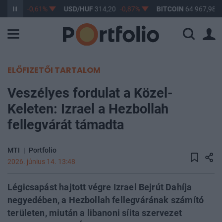
363,17
-0,61%
USD/HUF
314,20
-0,87%
BITCOIN
64 967,98
0
ELŐFIZETŐI TARTALOM
Veszélyes fordulat a Közel-
Keleten: Izrael a Hezbollah
fellegvárát támadta
MTI
|
Portfolio
2026. június 14. 13:48
Légicsapást hajtott végre Izrael Bejrút Dahíja
negyedében, a Hezbollah fellegvárának számító
területen, miután a libanoni síita szervezet