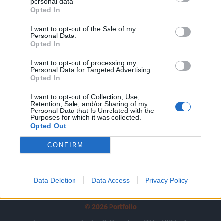
tartozik, melynek olvasása előfizetéses
personal data.
Opted In
regisztrációhoz kötött.
I want to opt-out of the Sale of my
Az előfizetés a következőket tartalmazza:
Personal Data.
Opted In
Portfolio.hu teljes cikkarchívum
Kötéslisták: BÉT elmúlt 2 év napon belüli
I want to opt-out of processing my
kötéslistái
Personal Data for Targeted Advertising.
Opted In
Előfizetés
I want to opt-out of Collection, Use,
Retention, Sale, and/or Sharing of my
Personal Data that Is Unrelated with the
Purposes for which it was collected.
Opted Out
MÁR ELŐFIZETŐNK VAGY?
BEJELENTKEZÉS
CONFIRM
Data Deletion
Data Access
Privacy Policy
© 2026 Portfolio