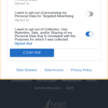
Opted In
Előfizetés
I want to opt-out of processing my
Personal Data for Targeted Advertising.
Opted In
MÁR ELŐFIZETŐNK VAGY?
BEJELENTKEZÉS
I want to opt-out of Collection, Use,
Retention, Sale, and/or Sharing of my
Personal Data that Is Unrelated with the
Purposes for which it was collected.
Opted Out
CONFIRM
© 2026 Portfolio
Data Deletion
Data Access
Privacy Policy
impresszum
jogi nyilatkozat
süti beállítások
adatvédelem
szerzői jogok
médiaajánlat
karrier
kommentkezelés
ÁSZF