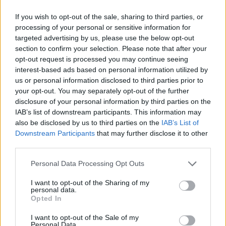
Donald Trump amerikai elnök bejelentését követően még
If you wish to opt-out of the sale, sharing to third parties, or
processing of your personal or sensitive information for
nem teljesen csillapodtak le a kedélyek a Közel-Keleten, a
targeted advertising by us, please use the below opt-out
Vörös-tenger bejárata közelében egy konténerhajót ért
section to confirm your selection. Please note that after your
támadás. A jelentés szerint az incidens Jemen partjaitól
opt-out request is processed you may continue seeing
délre történt, amikor a járművet egy kisméretű csónak
interest-based ads based on personal information utilized by
közelített meg, a szárazföldtől nagyjából 14 tengeri
us or personal information disclosed to third parties prior to
mérföldre, majd tüzet nyitottak....
your opt-out. You may separately opt-out of the further
disclosure of your personal information by third parties on the
IAB’s list of downstream participants. This information may
KEDVES OLVASÓNK!
also be disclosed by us to third parties on the
IAB’s List of
Downstream Participants
that may further disclose it to other
A keresett cikk a portfolio.hu hírarchívumához
third parties.
tartozik, melynek olvasása előfizetéses
Personal Data Processing Opt Outs
regisztrációhoz kötött.
I want to opt-out of the Sharing of my
Az előfizetés a következőket tartalmazza:
personal data.
Portfolio.hu teljes cikkarchívum
Opted In
Kötéslisták: BÉT elmúlt 2 év napon belüli
I want to opt-out of the Sale of my
kötéslistái
Personal Data.