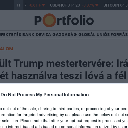
R/HUF
363,17
-0,61%
USD/HUF
314,20
-0,87%
BITCOIN
64 82
EFEKTETÉS
BANK
DEVIZA
GAZDASÁG
GLOBÁL
UNIÓS FORRÁ
TALOM
ült Trump mestertervére: Ir
t használva teszi lóvá a fél
-
Do Not Process My Personal Information
to opt-out of the sale, sharing to third parties, or processing of your per
formation for targeted advertising by us, please use the below opt-out s
r selection. Please note that after your opt-out request is processed y
mok egy komplex, katonai eszközök, drónok, helikopter
eing interest-based ads based on personal information utilized by us or