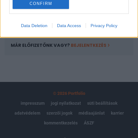
CONFIRM
kötéslistái
Előfizetés
Data Deletion
Data Access
Privacy Policy
MÁR ELŐFIZETŐNK VAGY?
BEJELENTKEZÉS
© 2026 Portfolio
impresszum
jogi nyilatkozat
süti beállítások
adatvédelem
szerzői jogok
médiaajánlat
karrier
kommentkezelés
ÁSZF