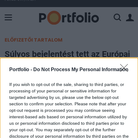
A Paksi Atomerőmű összteljesítménye 225 MW. A Duna vízállá
ELŐFIZETŐI TARTALOM
Súlyos bejelentést tett az Európai
Unió: közvetlen katonai segítséget
Portfolio -
Do Not Process My Personal Information
nyújthat Kína Oroszországnak
If you wish to opt-out of the sale, sharing to third parties, or
Portfolio
processing of your personal or sensitive information for
2026. június 16. 09:31
targeted advertising by us, please use the below opt-out
section to confirm your selection. Please note that after your
opt-out request is processed you may continue seeing
Az Európai Unió külügyi főképviselője szerint Kína
interest-based ads based on personal information utilized by
orosz katonákat képez ki az ukrajnai harcokra,
us or personal information disclosed to third parties prior to
ami Brüsszel eddigi legsúlyosabb bírálata Peking
your opt-out. You may separately opt-out of the further
disclosure of your personal information by third parties on the
háborús szerepvállalásával kapcsolatban - írta