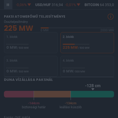
F
365,18
-0,06%
USD/HUF
316,94
-0,01%
BITCOIN
64 353,09
PAKSI ATOMERŐMŰ TELJESÍTMÉNYE
Összteljesítmény
225 MW
0 MW
2000 MW
1. blokk
2. blokk
0 MW
225 MW
/ 500 MW
/ 500 MW
3. blokk
4. blokk
0 MW
0 MW
/ 500 MW
/ 500 MW
DUNA VÍZÁLLÁSA PAKSNÁL
-128 cm
-144cm
-134cm
biztonsági határ
leállási küszöb
Forrás: OVF, HAEA