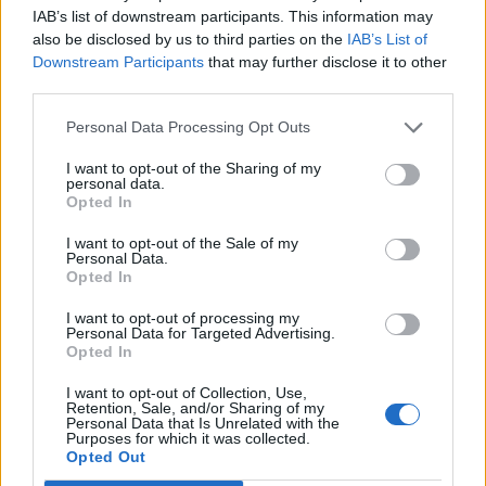
IAB’s list of downstream participants. This information may
meg a Bloomberg.
also be disclosed by us to third parties on the
IAB’s List of
Downstream Participants
that may further disclose it to other
Kaja Kallas hétfőn, az uniós külügyminiszterek luxemburgi
third parties.
tanácskozása után bejelentette, hogy az Európai Unió
megerősítette azokat az értesüléseket, amelyek szerint a
Personal Data Processing Opt Outs
kínai hadsereg orosz katonai személyzetet képez ki az
I want to opt-out of the Sharing of my
ukrajnai bevetésekre. A főképviselő hozzátette, hogy az
personal data.
unió szorosan nyomon követi a fejleményeket és vizsgálja
Opted In
a helyzet következményeit. Ez a bejelentés...
I want to opt-out of the Sale of my
Personal Data.
Opted In
KEDVES OLVASÓNK!
I want to opt-out of processing my
Personal Data for Targeted Advertising.
A keresett cikk a portfolio.hu hírarchívumához
Opted In
tartozik, melynek olvasása előfizetéses
regisztrációhoz kötött.
I want to opt-out of Collection, Use,
Retention, Sale, and/or Sharing of my
Personal Data that Is Unrelated with the
Az előfizetés a következőket tartalmazza:
Purposes for which it was collected.
Opted Out
Portfolio.hu teljes cikkarchívum
Kötéslisták: BÉT elmúlt 2 év napon belüli