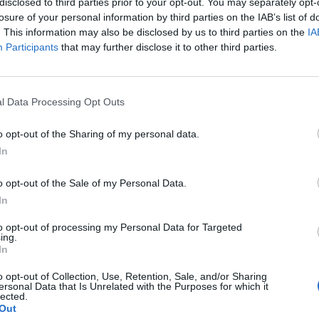
disclosed to third parties prior to your opt-out. You may separately opt-
an, 0,1 százalékkal kevesebben, mint az előző évben -
losure of your personal information by third parties on the IAB’s list of
Statisztikai Hivatal.
. This information may also be disclosed by us to third parties on the
IA
Participants
that may further disclose it to other third parties.
a németországi lakosság létszáma növekvő tendenciát mutatott,
tel a koronavírus-járvány miatt. 2020 óta a tavalyi évben csökke
g oka, hogy a nettó bevándorlás nem tudja ellensúlyozni a szü
l Data Processing Opt Outs
y 352 ezerrel többen haltak meg az országban, mint amennyien..
o opt-out of the Sharing of my personal data.
In
ASÓNK!
o opt-out of the Sale of my Personal Data.
a portfolio.hu hírarchívumához tartozik, melynek olvasása előf
In
ötött.
to opt-out of processing my Personal Data for Targeted
övetkezőket tartalmazza:
ing.
 teljes cikkarchívum
In
 BÉT elmúlt 2 év napon belüli
o opt-out of Collection, Use, Retention, Sale, and/or Sharing
ersonal Data that Is Unrelated with the Purposes for which it
lected.
Out
Előfizetés