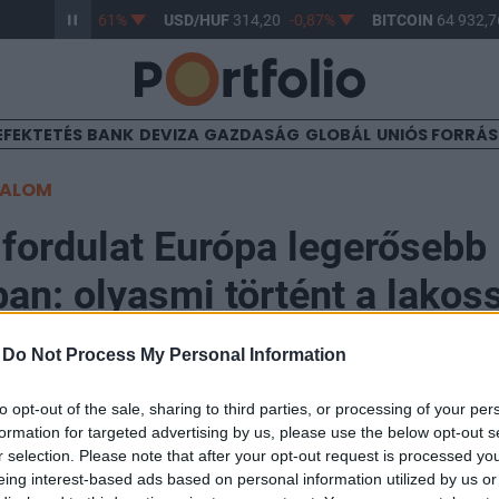
UF
363,17
-0,61%
USD/HUF
314,20
-0,87%
BITCOIN
64 932,76
EFEKTETÉS
BANK
DEVIZA
GAZDASÁG
GLOBÁL
UNIÓS FORRÁ
TALOM
 fordulat Európa legerősebb
an: olyasmi történt a lakos
ek óta nem volt példa
-
Do Not Process My Personal Information
to opt-out of the sale, sharing to third parties, or processing of your per
formation for targeted advertising by us, please use the below opt-out s
r selection. Please note that after your opt-out request is processed y
eing interest-based ads based on personal information utilized by us or
rszági lakosság létszámának növekedése: 2025 végén