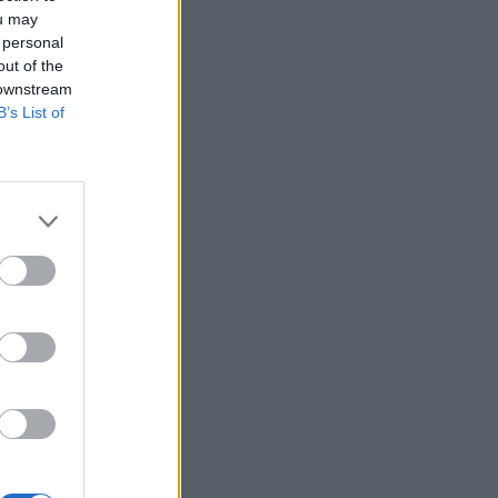
ou may
 personal
out of the
 downstream
B’s List of
n Tajvan a Kínai
nhatóságot, ám eddig
ntősen
jpeji vezetés arra
izetéses