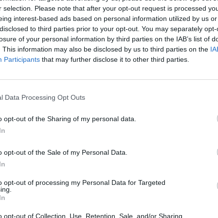
r selection. Please note that after your opt-out request is processed y
eing interest-based ads based on personal information utilized by us or
disclosed to third parties prior to your opt-out. You may separately opt-
losure of your personal information by third parties on the IAB’s list of
. This information may also be disclosed by us to third parties on the
IA
Participants
that may further disclose it to other third parties.
rning Post jelentése szerint a legutóbbi hadgyakorlato
elé irányítva gyakorolta a HIMARS-ok használatát.
északi részén fekvő Tajvan felett 1949 óta követeli Peking a fen
l Data Processing Opt Outs
szabású invázióra. Az elmúlt években a keleti nagyhatalom jele
o opt-out of the Sharing of my personal data.
tve a katonai erőt is, ez fokozta a feszültséget a térségben. A ta
In
kező években katonai invázió is lehetséges, ezért...
o opt-out of the Sale of my Personal Data.
ASÓNK!
In
a portfolio.hu hírarchívumához tartozik, melynek olvasása előf
to opt-out of processing my Personal Data for Targeted
ing.
ötött.
In
övetkezőket tartalmazza:
o opt-out of Collection, Use, Retention, Sale, and/or Sharing