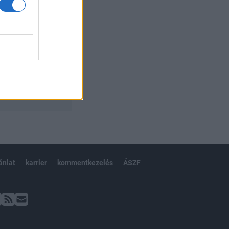
ánlat
karrier
kommentkezelés
ÁSZF