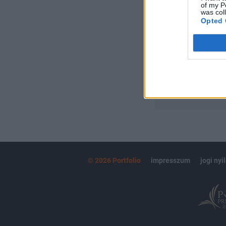
of my P
Portfolio.hu
was col
Kötéslisták:
Opted 
kötéslistái
MÁR ELŐFIZETŐ
© 2026 Portfolio
impresszum
jogi nyi