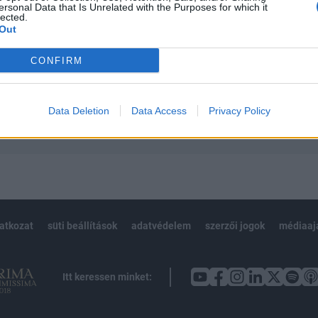
ersonal Data that Is Unrelated with the Purposes for which it
 teljes cikkarchívum
lected.
 BÉT elmúlt 2 év napon belüli
Out
CONFIRM
Előfizetés
Data Deletion
Data Access
Privacy Policy
NK VAGY?
BEJELENTKEZÉS
latkozat
süti beállítások
adatvédelem
szerzői jogok
médiaaj
Itt keressen minket: