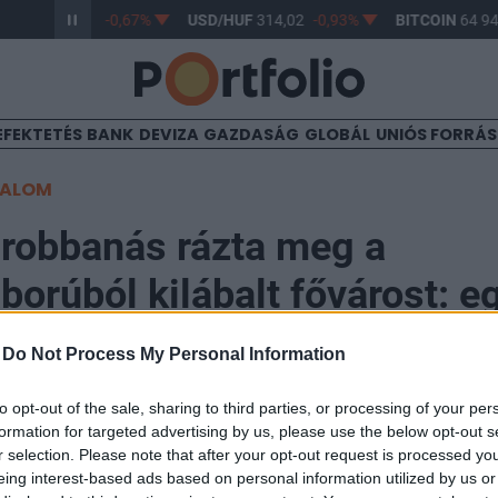
R/HUF
362,98
-0,67%
USD/HUF
314,02
-0,93%
BITCOIN
64 94
EFEKTETÉS
BANK
DEVIZA
GAZDASÁG
GLOBÁL
UNIÓS FORRÁ
TALOM
 robbanás rázta meg a
borúból kilábalt fővárost: e
kávézóban robbant pokolgép
-
Do Not Process My Personal Information
to opt-out of the sale, sharing to third parties, or processing of your per
formation for targeted advertising by us, please use the below opt-out s
r selection. Please note that after your opt-out request is processed y
eing interest-based ads based on personal information utilized by us or
, tizenhatan pedig megsebesültek, amikor csütörtökö