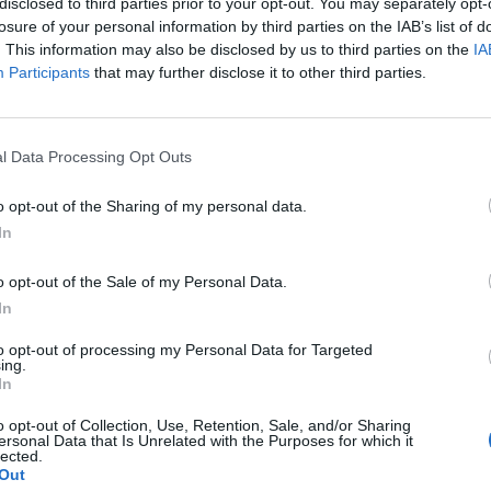
disclosed to third parties prior to your opt-out. You may separately opt-
olt kávézóban a szíriai főváros, Damaszkusz belvárosá
losure of your personal information by third parties on the IAB’s list of
a közelében - jelentette a szíriai állami média.
. This information may also be disclosed by us to third parties on the
IA
Participants
that may further disclose it to other third parties.
kuszi kormányzó közölte, hogy a merénylethez feltehetően egy 
használtak. A SANA szíriai állami hírügynökség a sürgősségi 
e hivatkozva közölte, hogy a robbanásnak legkevesebb hat halál
l Data Processing Opt Outs
n. A támadás elkövetőjeként egyelőre senki sem jelentkezett....
o opt-out of the Sharing of my personal data.
In
ASÓNK!
o opt-out of the Sale of my Personal Data.
a portfolio.hu hírarchívumához tartozik, melynek olvasása előf
In
ötött.
to opt-out of processing my Personal Data for Targeted
övetkezőket tartalmazza:
ing.
 teljes cikkarchívum
In
 BÉT elmúlt 2 év napon belüli
o opt-out of Collection, Use, Retention, Sale, and/or Sharing
ersonal Data that Is Unrelated with the Purposes for which it
lected.
Out
Előfizetés