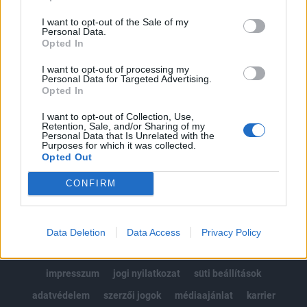
Az előfizetés a következőket tartalmazza:
I want to opt-out of the Sale of my
Portfolio.hu teljes cikkarchívum
Personal Data.
Kötéslisták: BÉT elmúlt 2 év napon belüli
Opted In
kötéslistái
I want to opt-out of processing my
Personal Data for Targeted Advertising.
Opted In
Előfizetés
I want to opt-out of Collection, Use,
Retention, Sale, and/or Sharing of my
Personal Data that Is Unrelated with the
MÁR ELŐFIZETŐNK VAGY?
BEJELENTKEZÉS
Purposes for which it was collected.
Opted Out
CONFIRM
Data Deletion
Data Access
Privacy Policy
© 2026 Portfolio
impresszum
jogi nyilatkozat
süti beállítások
adatvédelem
szerzői jogok
médiaajánlat
karrier