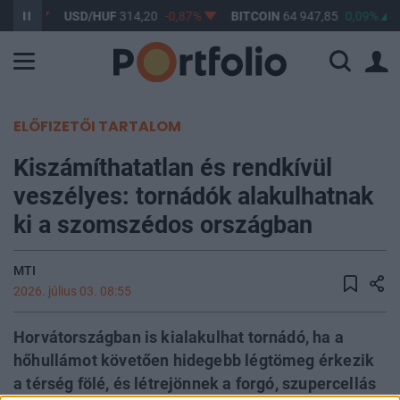
0,61%
USD/HUF
314,20
-0,87%
BITCOIN
64 947,85
0,09%
ELŐFIZETŐI TARTALOM
Kiszámíthatatlan és rendkívül
veszélyes: tornádók alakulhatnak
ki a szomszédos országban
MTI
2026. július 03. 08:55
Horvátországban is kialakulhat tornádó, ha a
hőhullámot követően hidegebb légtömeg érkezik
a térség fölé, és létrejönnek a forgó, szupercellás