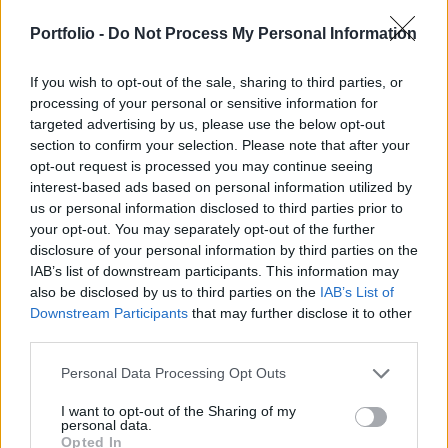
zivatarok feltételei. A jelenség ritka, de nem
ismeretlen az országban - írta pénteken az N1
Portfolio -
Do Not Process My Personal Information
horvát hírcsatorna meteorológiai szakértőkre
If you wish to opt-out of the sale, sharing to third parties, or
hivatkozva.
processing of your personal or sensitive information for
targeted advertising by us, please use the below opt-out
A cikk szerint tornádó nemcsak az Egyesült Államokban,
section to confirm your selection. Please note that after your
hanem minden olyan térségben kialakulhat, ahol
opt-out request is processed you may continue seeing
megfelelőek a légköri feltételek. Horvátországban ez
interest-based ads based on personal information utilized by
elsősorban a nyári hónapokban fordulhat elő, amikor a
us or personal information disclosed to third parties prior to
hőség és a nedvesség mellett hidegebb levegő érkezése
your opt-out. You may separately opt-out of the further
erős légköri instabilitást okozhat. A meteorológusok
disclosure of your personal information by third parties on the
IAB’s list of downstream participants. This information may
ugyanakkor hangsúlyozzák: tornádót több nappal nem...
also be disclosed by us to third parties on the
IAB’s List of
Downstream Participants
that may further disclose it to other
third parties.
KEDVES OLVASÓNK!
A keresett cikk a portfolio.hu hírarchívumához
Personal Data Processing Opt Outs
tartozik, melynek olvasása előfizetéses
I want to opt-out of the Sharing of my
regisztrációhoz kötött.
personal data.
Opted In