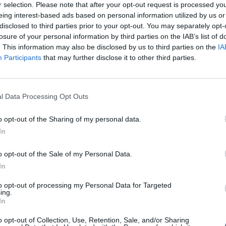
r selection. Please note that after your opt-out request is processed y
eing interest-based ads based on personal information utilized by us or
disclosed to third parties prior to your opt-out. You may separately opt-
losure of your personal information by third parties on the IAB’s list of
metország legnagyobb tengeri szélerőmű-projektjéne
. This information may also be disclosed by us to third parties on the
IA
ta meg az energynews. A tervek szerint 2028-ra készülh
Participants
that may further disclose it to other third parties.
ttóra villamos energiát termelhet.
orum 2026Már csak 5 napig Extra Early Bird jegyárak!Informáci
l Data Processing Opt Outs
rszág legnagyobb tengeri szélerőmű-projektjének offshore kiv
jén kezdte meg a telepítését az első erőműnek az Északi-tengeren.
o opt-out of the Sharing of my personal data.
 megawattos komplexum a tervek szerint 2028-ra készülhet...
In
o opt-out of the Sale of my Personal Data.
ASÓNK!
In
a portfolio.hu hírarchívumához tartozik, melynek olvasása előf
to opt-out of processing my Personal Data for Targeted
ötött.
ing.
In
övetkezőket tartalmazza:
o opt-out of Collection, Use, Retention, Sale, and/or Sharing
 teljes cikkarchívum