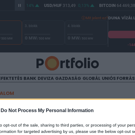
UF
362,23
0,14%
USD/HUF
313,49
0,13%
BITCOIN
64 469,38
DUNA VÍZÁL
Mit jelent ez?
3. blokk
4. blokk
0 MW
0 MW
/ 500 MW
/ 500 MW
/ 500 MW
-14
 Duna vízállása Paksnál -131 cm. A biztonsági határ -144 cm,
EFEKTETÉS
BANK
DEVIZA
GAZDASÁG
GLOBÁL
UNIÓS FORRÁ
TALOM
ődött Németország legnag
-
Do Not Process My Personal Information
szélerőművének építése
to opt-out of the sale, sharing to third parties, or processing of your per
formation for targeted advertising by us, please use the below opt-out s