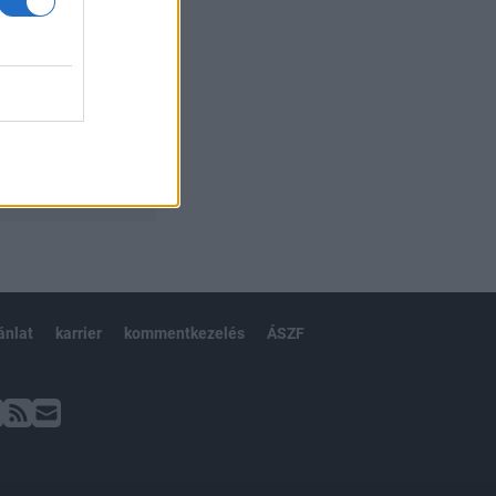
ánlat
karrier
kommentkezelés
ÁSZF