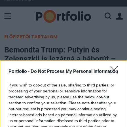
A Paksi Atomerőmű összteljesítménye 227 MW. A Duna vízállá
ELŐFIZETŐI TARTALOM
Bemondta Trump: Putyin és
Zelenszkij is lezárná a háborút –
Fontos találkozó jön
Portfolio -
Do Not Process My Personal Information
Portfolio
If you wish to opt-out of the sale, sharing to third parties, or
2026. július 08. 06:54
processing of your personal or sensitive information for
targeted advertising by us, please use the below opt-out
section to confirm your selection. Please note that after your
Donald Trump amerikai elnök tegnap azt állította,
opt-out request is processed you may continue seeing
hogy Volodimir Zelenszkij ukrán és Vlagyimir
interest-based ads based on personal information utilized by
Putyin orosz elnök egyaránt kész lehet
us or personal information disclosed to third parties prior to
megállapodni a háború lezárásáról. Bár az
your opt-out. You may separately opt-out of the further