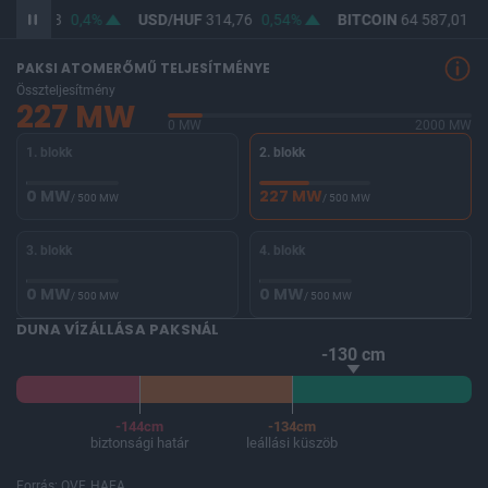
F
363,18
0,4%
USD/HUF
314,76
0,54%
BITCOIN
64 587,01
-0
PAKSI ATOMERŐMŰ TELJESÍTMÉNYE
Összteljesítmény
227 MW
0 MW
2000 MW
1. blokk
2. blokk
0 MW
227 MW
/ 500 MW
/ 500 MW
3. blokk
4. blokk
0 MW
0 MW
/ 500 MW
/ 500 MW
DUNA VÍZÁLLÁSA PAKSNÁL
-130 cm
-144cm
-134cm
biztonsági határ
leállási küszöb
Forrás: OVF, HAEA