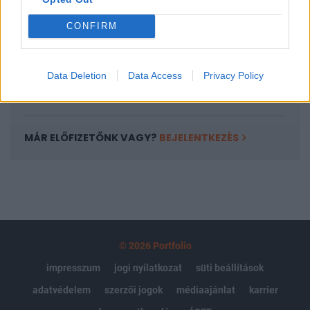
Az előfizetés a következőket tartalmazza:
Portfolio.hu teljes cikkarchívum
CONFIRM
Kötéslisták: BÉT elmúlt 2 év napon belüli
kötéslistái
Data Deletion
Data Access
Privacy Policy
Előfizetés
MÁR ELŐFIZETŐNK VAGY?
BEJELENTKEZÉS
© 2026 Portfolio
impresszum
jogi nyilatkozat
süti beállítások
adatvédelem
szerzői jogok
médiaajánlat
karrier