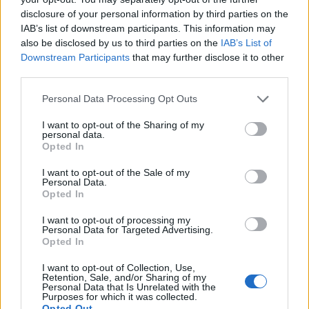
disclosure of your personal information by third parties on the
amerikai elnök elmondása szerint külön-külön
IAB’s list of downstream participants. This information may
egyeztetett velük telefonon, ezt az érintett felek
also be disclosed by us to third parties on the
IAB’s List of
nem erősítették meg - írja a Kyiv Independent.
Downstream Participants
that may further disclose it to other
third parties.
Trump az ankarai NATO-csúcson arról számolt be, hogy
"nagyon jó" megbeszélést folytatott Putyinnal, majd nem
Personal Data Processing Opt Outs
sokkal később Zelenszkijjel is. Tegnap hosszasan
I want to opt-out of the Sharing of my
beszélgettünk [Putyinnal]. Sokáig tartott. Közvetlenül utána
personal data.
Opted In
beszéltem Zelenszkij elnökkel is. Úgy gondolom,
mindketten megállapodást akarnak kötni. Kár, hogy ilyen
I want to opt-out of the Sale of my
sokáig tartott. De azt hiszem, van valami a dologban ...
Personal Data.
Opted In
I want to opt-out of processing my
KEDVES OLVASÓNK!
Personal Data for Targeted Advertising.
Opted In
A keresett cikk a portfolio.hu hírarchívumához
tartozik, melynek olvasása előfizetéses
I want to opt-out of Collection, Use,
Retention, Sale, and/or Sharing of my
regisztrációhoz kötött.
Personal Data that Is Unrelated with the
Purposes for which it was collected.
Opted Out