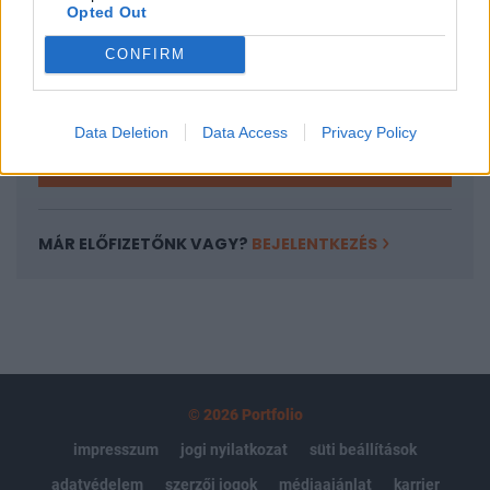
Opted Out
Az előfizetés a következőket tartalmazza:
Portfolio.hu teljes cikkarchívum
CONFIRM
Kötéslisták: BÉT elmúlt 2 év napon belüli
kötéslistái
Data Deletion
Data Access
Privacy Policy
Előfizetés
MÁR ELŐFIZETŐNK VAGY?
BEJELENTKEZÉS
© 2026 Portfolio
impresszum
jogi nyilatkozat
süti beállítások
adatvédelem
szerzői jogok
médiaajánlat
karrier