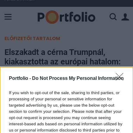
A Paksi Atomerőmű összteljesítménye 224 MW. A Duna vízállá
ELŐFIZETŐI TARTALOM
Elszakadt a cérna Trumpnál,
kiakasztotta az európai hatalom:
megszakítja a teljes kapcsolatot
Portfolio -
Do Not Process My Personal Information
Portfolio
If you wish to opt-out of the sale, sharing to third parties, or
2026. július 08. 11:06
processing of your personal or sensitive information for
targeted advertising by us, please use the below opt-out
Donald Trump amerikai elnök a NATO ankarai
section to confirm your selection. Please note that after your
csúcstalálkozóján arra utasította Scott Bessent
opt-out request is processed you may continue seeing
amerikai pénzügyminisztert, hogy állítsa le az
interest-based ads based on personal information utilized by
us or personal information disclosed to third parties prior to
Egyesült Államok Spanyolországgal folytatott