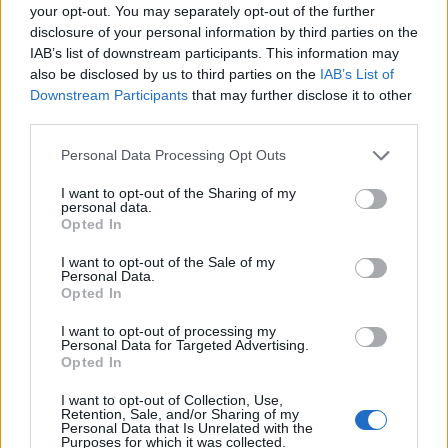
your opt-out. You may separately opt-out of the further
teljes kereskedelmét, miután Madridot "szörnyű
disclosure of your personal information by third parties on the
partnernek" nevezte a védelmi szövetségben - írja
IAB’s list of downstream participants. This information may
a Reuters.
also be disclosed by us to third parties on the
IAB’s List of
Downstream Participants
that may further disclose it to other
third parties.
Az Ankarában rendezett csúcstalálkozó megnyitóján, Mark
Rutte NATO-főtitkár mellett felszólalva Trump azt mondta,
Personal Data Processing Opt Outs
semmilyen üzletet nem kíván bonyolítani az országgal.
Spanyolország semmiben sem ért egyet, nem kellene
I want to opt-out of the Sharing of my
personal data.
cipelnünk őket - mondta Trump Ruttének. Bessenthez
Opted In
fordulva hozzátette: "Nem akarok velük semmilyen
kereskedelmet, rendben?", mire a miniszter csak annyit
I want to opt-out of the Sale of my
Personal Data.
felelt:...
Opted In
I want to opt-out of processing my
Personal Data for Targeted Advertising.
KEDVES OLVASÓNK!
Opted In
A keresett cikk a portfolio.hu hírarchívumához
I want to opt-out of Collection, Use,
tartozik, melynek olvasása előfizetéses
Retention, Sale, and/or Sharing of my
Personal Data that Is Unrelated with the
regisztrációhoz kötött.
Purposes for which it was collected.