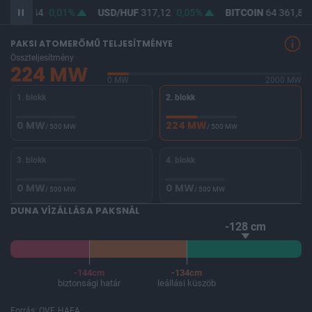
UF
365,44
0,01%
USD/HUF
317,12
0,05%
BITCOIN
64 361,82
PAKSI ATOMERŐMŰ TELJESÍTMÉNYE
Összteljesítmény
224 MW
0 MW
2000 MW
1. blokk
2. blokk
0 MW
224 MW
/ 500 MW
/ 500 MW
3. blokk
4. blokk
0 MW
0 MW
/ 500 MW
/ 500 MW
DUNA VÍZÁLLÁSA PAKSNÁL
-128 cm
-144cm
-134cm
biztonsági határ
leállási küszöb
Forrás: OVF, HAEA