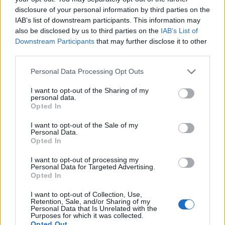
lezárásáról. Az amerikai elnök egyúttal hangot
disclosure of your personal information by third parties on the
IAB’s list of downstream participants. This information may
adott annak, hogy nem kíván tárgyalni Teheránnal
also be disclosed by us to third parties on the
IAB’s List of
- számol be a Reuters.
Downstream Participants
that may further disclose it to other
third parties.
Trump a NATO-csúcstalálkozó előtt, a török fővárosban,
Ankarában nyilatkozott az újságíróknak. Az amerikai elnök
Personal Data Processing Opt Outs
elmondása szerint a két ország közötti feszültség
I want to opt-out of the Sharing of my
feloldása érdekében, június közepén aláírt megállapodás "a
personal data.
részéről lezártnak tekinthető". Trump egyértelművé tette azt
Opted In
is, hogy jelenleg nem lát okot a tárgyalásra a teheráni
I want to opt-out of the Sale of my
vezetéssel, mert...
Personal Data.
Opted In
I want to opt-out of processing my
KEDVES OLVASÓNK!
Personal Data for Targeted Advertising.
Opted In
A keresett cikk a portfolio.hu hírarchívumához
tartozik, melynek olvasása előfizetéses
I want to opt-out of Collection, Use,
Retention, Sale, and/or Sharing of my
regisztrációhoz kötött.
Personal Data that Is Unrelated with the
Purposes for which it was collected.
Opted Out
Az előfizetés a következőket tartalmazza: