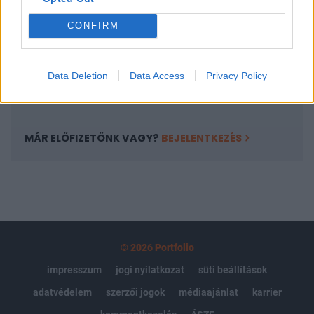
Portfolio.hu teljes cikkarchívum
CONFIRM
Kötéslisták: BÉT elmúlt 2 év napon belüli
kötéslistái
Data Deletion
Data Access
Privacy Policy
Előfizetés
MÁR ELŐFIZETŐNK VAGY?
BEJELENTKEZÉS
© 2026 Portfolio
impresszum
jogi nyilatkozat
süti beállítások
adatvédelem
szerzői jogok
médiaajánlat
karrier