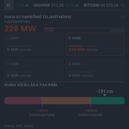
62,17
0,12%
USD/HUF
313,38
0,1%
BITCOIN
64 529,34
-0,1
PAKSI ATOMERŐMŰ TELJESÍTMÉNYE
Összteljesítmény
226 MW
0 MW
2000 MW
1. blokk
2. blokk
0 MW
226 MW
/ 500 MW
/ 500 MW
3. blokk
4. blokk
0 MW
0 MW
/ 500 MW
/ 500 MW
DUNA VÍZÁLLÁSA PAKSNÁL
-131 cm
-144cm
-134cm
biztonsági határ
leállási küszöb
Forrás: OVF, HAEA