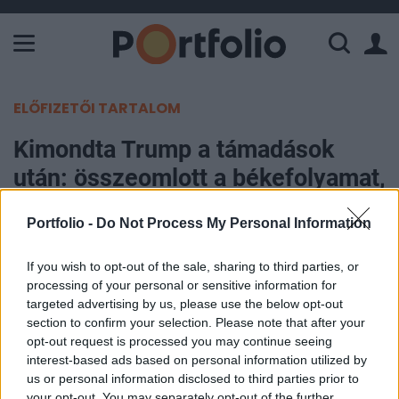
A Paksi Atomerőmű összteljesítménye 226 MW. A Duna vízállá
ELŐFIZETŐI TARTALOM
Kimondta Trump a támadások
után: összeomlott a békefolyamat,
nem akar tárgyalni az iszlám
Portfolio -
Do Not Process My Personal Information
köztársasággal
If you wish to opt-out of the sale, sharing to third parties, or
Szabó Ákos
processing of your personal or sensitive information for
2026. július 08. 10:41
targeted advertising by us, please use the below opt-out
section to confirm your selection. Please note that after your
opt-out request is processed you may continue seeing
Donald Trump szerda délelőtt kijelentette,
interest-based ads based on personal information utilized by
érvényét vesztette az Irán és Egyesült Államok
us or personal information disclosed to third parties prior to
közötti szándéknyilatkozat a fegyveres konfliktus
your opt-out. You may separately opt-out of the further