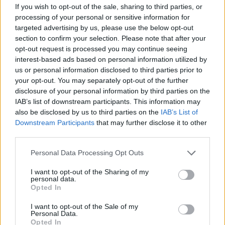
be Odesszában - írja az Ukrajinszka Pravda.
If you wish to opt-out of the sale, sharing to third parties, or
Odessza megye katonai közigazgatási vezetője
processing of your personal or sensitive information for
szerint Moszkva ezzel "nyilvánvalóan" semmibe
targeted advertising by us, please use the below opt-out
section to confirm your selection. Please note that after your
vette a nemzetközi humanitárius jog szabályait. A
opt-out request is processed you may continue seeing
támadás tüzet okozott egy ipari épületben, öt
interest-based ads based on personal information utilized by
embert pedig kórházba szállítottak, egyikük
us or personal information disclosed to third parties prior to
állapota súlyos. A Kyiv Independent arról ír,
your opt-out. You may separately opt-out of the further
disclosure of your personal information by third parties on the
Donald Trump tegnap kijelentette, hogy Volodimir
IAB’s list of downstream participants. This information may
Zelenszkij ukrán és Vlagyimir Putyin orosz elnök
also be disclosed by us to third parties on the
IAB’s List of
is meg szeretne állapodni a háború lezárásáról. Az
Downstream Participants
that may further disclose it to other
amerikai elnök azután beszélt erről, hogy hétfőn
third parties.
külön-külön egyeztetett a vezetőkkel telefonon.
Personal Data Processing Opt Outs
Ma személyesen is találkozott Zelenszkijjel az
ankarai NATO-csúcson, ahol elmondta: Kijev
I want to opt-out of the Sharing of my
personal data.
megkapja az áhított Patriot PAC-3-as
Opted In
elfogórakéta gyártási licencét. Cikkünk
I want to opt-out of the Sale of my
folyamatosan frissül a legutóbbi fejleményekkel
Personal Data.
Opted In
az orosz-ukrán fronton.