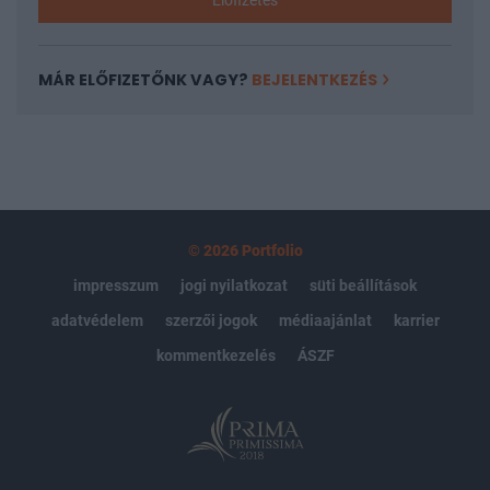
Előfizetés
MÁR ELŐFIZETŐNK VAGY?
BEJELENTKEZÉS
© 2026 Portfolio
impresszum
jogi nyilatkozat
süti beállítások
adatvédelem
szerzői jogok
médiaajánlat
karrier
kommentkezelés
ÁSZF