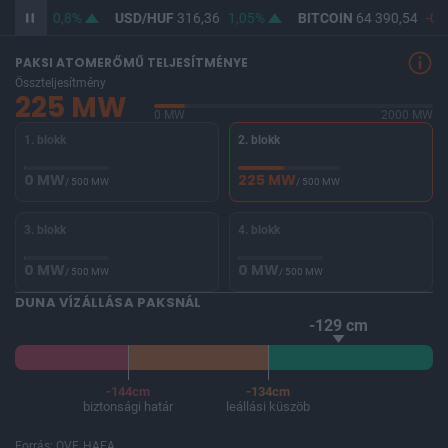
364,63
0,8%
USD/HUF
316,36
1,05%
BITCOIN
64 390,54
-0,3
PAKSI ATOMERŐMŰ TELJESÍTMÉNYE
Összteljesítmény
225 MW
0 MW
2000 MW
1. blokk
2. blokk
0 MW
225 MW
/ 500 MW
/ 500 MW
3. blokk
4. blokk
0 MW
0 MW
/ 500 MW
/ 500 MW
DUNA VÍZÁLLÁSA PAKSNÁL
-129 cm
-144cm
-134cm
biztonsági határ
leállási küszöb
Forrás: OVF, HAEA