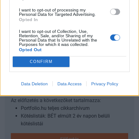
I want to opt-out of processing my
2026. július 08. 20:42 Megosztás Nagy pálfordulás a
Personal Data for Targeted Advertising.
NATO-csúcson: mégis venne Ukrajnától drónokat az
Opted In
Egyesült Államok Donald Trump amerikai elnök, az
I want to opt-out of Collection, Use,
Ankarában tartott NATO-csúcson bejelentette, hogy
Retention, Sale, and/or Sharing of my
Personal Data that Is Unrelated with the
kormánya kész ukrán gyártmányú drónokat vásárolni....
Purposes for which it was collected.
Opted Out
KEDVES OLVASÓNK!
CONFIRM
A keresett cikk a portfolio.hu hírarchívumához
tartozik, melynek olvasása előfizetéses
Data Deletion
Data Access
Privacy Policy
regisztrációhoz kötött.
Az előfizetés a következőket tartalmazza:
Portfolio.hu teljes cikkarchívum
Kötéslisták: BÉT elmúlt 2 év napon belüli
kötéslistái