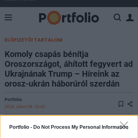
A Paksi Atomerőmű összteljesítménye 225 MW. A Duna vízállá
ELŐFIZETŐI TARTALOM
Komoly csapás bénítja
Oroszországot, áhított fegyvert ad
Ukrajnának Trump – Híreink az
orosz-ukrán háborúról szerdán
Portfolio
2026. július 08. 20:42
Az orosz haderő tegnap este kazettás
Portfolio -
Do Not Process My Personal Information
robbanófejjel felszerelt ballisztikus rakétát vetett