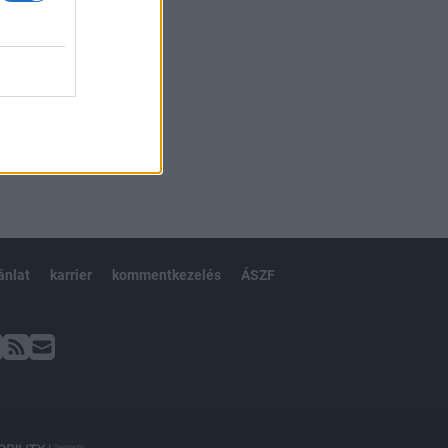
ánlat
karrier
kommentkezelés
ÁSZF