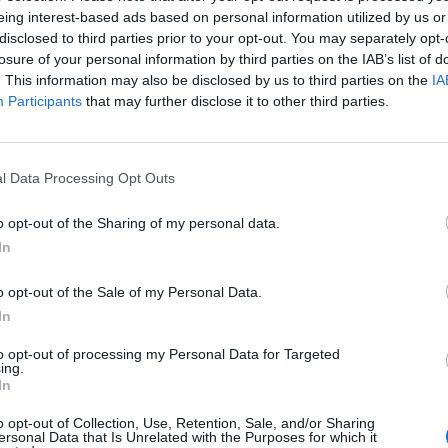
eing interest-based ads based on personal information utilized by us or
disclosed to third parties prior to your opt-out. You may separately opt-
losure of your personal information by third parties on the IAB’s list of
. This information may also be disclosed by us to third parties on the
IA
rikai elnök figyelmeztette Iránt, hogy az Egyesült Ál
Participants
that may further disclose it to other third parties.
érni az országra a korábbi támadásokat követően - írj
zági NATO-csúcson nyilatkozott a sajtó képviselőinek, még a Vol
l Data Processing Opt Outs
ezett találkozója előtt. Trump figyelmeztetésként közölte, hogy 
ak mérni az országra. Irán még kedden lőtt ki ballisztikus rak
o opt-out of the Sharing of my personal data.
 teherhajókra. A támadásra válaszul az Egyesült Államok...
In
ASÓNK!
o opt-out of the Sale of my Personal Data.
In
a portfolio.hu hírarchívumához tartozik, melynek olvasása előf
to opt-out of processing my Personal Data for Targeted
ötött.
ing.
In
övetkezőket tartalmazza:
 teljes cikkarchívum
o opt-out of Collection, Use, Retention, Sale, and/or Sharing
ersonal Data that Is Unrelated with the Purposes for which it
 BÉT elmúlt 2 év napon belüli