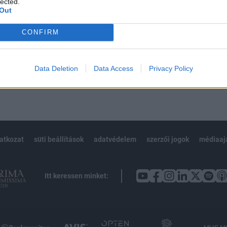
lected.
Out
CONFIRM
Előfizetés
Data Deletion
Data Access
Privacy Policy
NK VAGY?
BEJELENTKEZÉS
latkozat
süti beállítások
adatvédelem
szerzői jogok
médiaaj
Itt keressen minket: