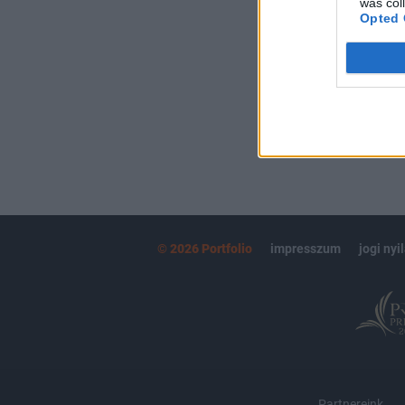
was col
kötéslistái
Opted 
MÁR ELŐFIZETŐ
© 2026 Portfolio
impresszum
jogi nyi
Partnereink