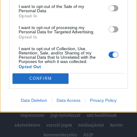
Portfolio.hu teljes cikkarchívum
I want to opt-out of the Sale of my
Personal Data.
Kötéslisták: BÉT elmúlt 2 év napon belüli
Opted In
kötéslistái
I want to opt-out of processing my
Personal Data for Targeted Advertising.
Előfizetés
Opted In
I want to opt-out of Collection, Use,
Retention, Sale, and/or Sharing of my
Personal Data that Is Unrelated with the
MÁR ELŐFIZETŐNK VAGY?
BEJELENTKEZÉS
Purposes for which it was collected.
Opted Out
CONFIRM
Data Deletion
Data Access
Privacy Policy
© 2026 Portfolio
impresszum
jogi nyilatkozat
süti beállítások
adatvédelem
szerzői jogok
médiaajánlat
karrier
kommentkezelés
ÁSZF