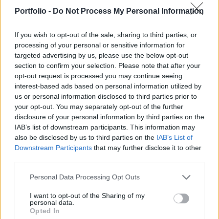
várható tranzakcióról most több részletet is
Portfolio -
Do Not Process My Personal Information
elárultak – írja a Japan Times.
If you wish to opt-out of the sale, sharing to third parties, or
A távol-keleti térségben egyre szorosabb katonai
processing of your personal or sensitive information for
együttműködések születnek a kínai befolyás
targeted advertising by us, please use the below opt-out
növekedésének árnyékában. Ennek ékes bizonyítéka, hogy
section to confirm your selection. Please note that after your
Japán a következő években összesen öt darab Abukuma-
opt-out request is processed you may continue seeing
interest-based ads based on personal information utilized by
osztályú rombolót ad át a Manilának. A hivatalos
us or personal information disclosed to third parties prior to
bejelentést Gilberto Teodoro Jr., a Fülöp-szigetek védelmi
your opt-out. You may separately opt-out of the further
minisztere tette, azt is elmondta, hogy a felek közötti
disclosure of your personal information by third parties on the
kommunikáció...
IAB’s list of downstream participants. This information may
also be disclosed by us to third parties on the
IAB’s List of
Downstream Participants
that may further disclose it to other
KEDVES OLVASÓNK!
third parties.
A keresett cikk a portfolio.hu hírarchívumához
Personal Data Processing Opt Outs
tartozik, melynek olvasása előfizetéses
I want to opt-out of the Sharing of my
regisztrációhoz kötött.
personal data.
Opted In
Az előfizetés a következőket tartalmazza: