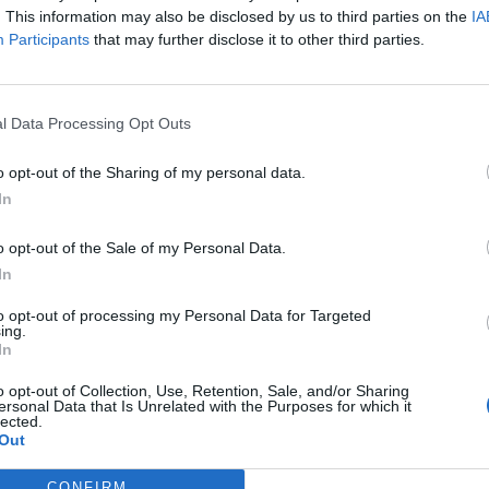
. This information may also be disclosed by us to third parties on the
IA
gyott ingatlanpiac, általános pesszimizmus, a nagy külföldi cége
Participants
that may further disclose it to other third parties.
gas hozamok, alacsony bérleti díjak két éve folyamatosan hang
lt. A sok piaci negatívum ellenére a Futureal Csoport azonban s
nyi fejlesztést adott át idén, ami az eddigi legtöbb egy év alatt.
l Data Processing Opt Outs
o opt-out of the Sharing of my personal data.
ASÓNK!
In
a portfolio.hu hírarchívumához tartozik, melynek olvasása előf
ötött.
o opt-out of the Sale of my Personal Data.
In
övetkezőket tartalmazza:
 teljes cikkarchívum
to opt-out of processing my Personal Data for Targeted
ing.
 BÉT elmúlt 2 év napon belüli
In
o opt-out of Collection, Use, Retention, Sale, and/or Sharing
ersonal Data that Is Unrelated with the Purposes for which it
lected.
Előfizetés
Out
CONFIRM