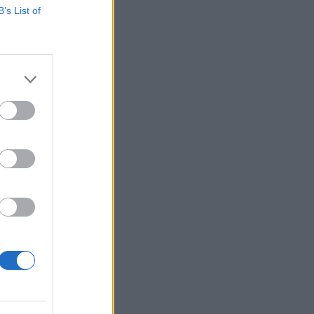
B’s List of
k leépítései,
oztatott
ikeres évet zárt,
..
izetéses