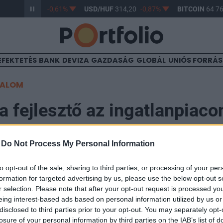
R/HUF
363,17
-0,61%
USD/HUF
314,20
-0,87%
BITCOIN
64 767
EFEKTETÉS
BANK
DEVIZA
GAZDASÁG
GLOBÁL
UNIÓS FORRÁ
TALOM
a fejlesztő az ingatlanpiaco
-
Do Not Process My Personal Information
:17
to opt-out of the sale, sharing to third parties, or processing of your per
koztatót tartott a hazai, és az elmúlt 1-2 évben már a 
formation for targeted advertising by us, please use the below opt-out s
iacon is ismerté vált ingatlanfejlesztő, a Futureal. A 
r selection. Please note that after your opt-out request is processed y
eing interest-based ads based on personal information utilized by us or
ureal Csoport vezérigazgatója, Tatár Tibor, a Futureal
disclosed to third parties prior to your opt-out. You may separately opt-
valamint Földi Tibor, a Cordia Zrt. vezérigazgatója táj
losure of your personal information by third parties on the IAB’s list of