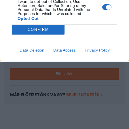
I want to opt-out of Collection, Use,
KEDVES OLVASÓNK!
Retention, Sale, and/or Sharing of my
Personal Data that Is Unrelated with the
A keresett cikk a portfolio.hu hírarchívumához
Purposes for which it was collected.
Opted Out
tartozik, melynek olvasása előfizetéses
regisztrációhoz kötött.
CONFIRM
Az előfizetés a következőket tartalmazza:
Portfolio.hu teljes cikkarchívum
Data Deletion
Data Access
Privacy Policy
Kötéslisták: BÉT elmúlt 2 év napon belüli
kötéslistái
Előfizetés
MÁR ELŐFIZETŐNK VAGY?
BEJELENTKEZÉS