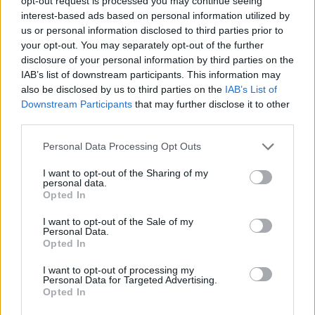
opt-out request is processed you may continue seeing
Megnyitott a 24 ezer négyzetméteres Shopmark,
interest-based ads based on personal information utilized by
us or personal information disclosed to third parties prior to
Kispest egyik legnagyobb bevásárlóközpontja. A
your opt-out. You may separately opt-out of the further
korábban Europark néven működő
disclosure of your personal information by third parties on the
bevásárlóközpont a Diófa Alapkezelő Zrt. által
IAB’s list of downstream participants. This information may
kezelt Magyar Posta Takarék Ingatlan Befektetési
also be disclosed by us to third parties on the
IAB’s List of
Downstream Participants
that may further disclose it to other
Alap tulajdonában áll, melynek átépítését
third parties.
februárban kezdte el a KÉSZ Építő Zrt. Az épület
átadására október 25-én került sor.
Personal Data Processing Opt Outs
I want to opt-out of the Sharing of my
Property Investment Forum 2018 November 22-én újra
personal data.
Property Investment Forum, Magyarország legjelentősebb
Opted In
ingatlanszakmai eseménye! Új helyszínen, kiállításokkal, a
I want to opt-out of the Sale of my
legfontosabb döntéshozókkal, egyedülálló networking
Personal Data.
lehetőségekkel!Információ és jelentkezés Mintegy hat
Opted In
hónapnyi munkát követően idén ősszel kibővült bérlői- és
I want to opt-out of processing my
üzlet kínálattal, számos új márkával...
Personal Data for Targeted Advertising.
Opted In