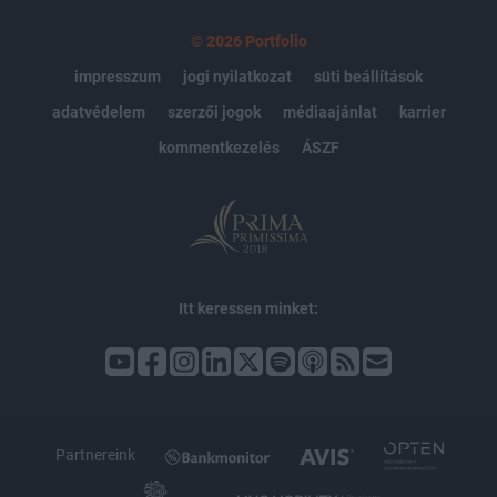
© 2026 Portfolio
impresszum
jogi nyilatkozat
süti beállítások
adatvédelem
szerzői jogok
médiaajánlat
karrier
kommentkezelés
ÁSZF
Itt keressen minket:
Partnereink