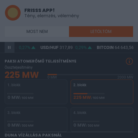
FRISSS APP!
Tény, elemzés, vélemény
MOST NEM
LETÖLTÖM
F
366,38
0,27%
USD/HUF
317,89
0,29%
BITCOIN
64 643,56
0
PAKSI ATOMERŐMŰ TELJESÍTMÉNYE
Összteljesítmény
225 MW
0 MW
2000 MW
1. blokk
2. blokk
0 MW
225 MW
/ 500 MW
/ 500 MW
3. blokk
4. blokk
0 MW
0 MW
/ 500 MW
/ 500 MW
DUNA VÍZÁLLÁSA PAKSNÁL