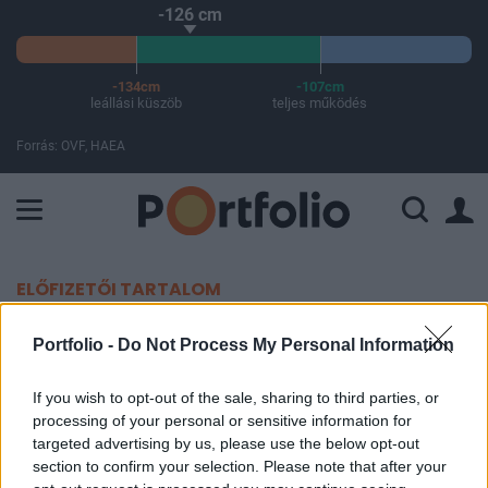
-126 cm
-134cm
-107cm
leállási küszöb
teljes működés
Forrás: OVF, HAEA
A Paksi Atomerőmű összteljesítménye 225 MW. A Duna vízállá
ELŐFIZETŐI TARTALOM
Megnyitott a főváros legújabb
Portfolio -
Do Not Process My Personal Information
plázája
If you wish to opt-out of the sale, sharing to third parties, or
processing of your personal or sensitive information for
Portfolio
targeted advertising by us, please use the below opt-out
2018. október 25. 09:16
section to confirm your selection. Please note that after your