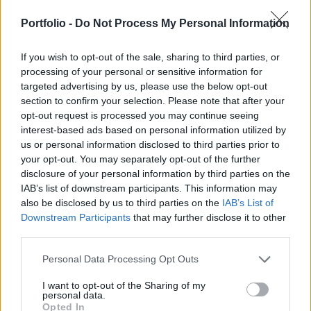
2-a, addig kell elektronikusan benyújtani a NAV-
hoz a KLAKTAM jelű nyomtatványt - figyelmeztet
Portfolio -
Do Not Process My Personal Information
csütörtöki közleményében a Nemzeti Adó- és
If you wish to opt-out of the sale, sharing to third parties, or
Vámhivatal (NAV).
processing of your personal or sensitive information for
targeted advertising by us, please use the below opt-out
2025. január 1-től kedvező adózással támogathatják a
section to confirm your selection. Please note that after your
munkáltatók a 35 év alatti munkavállalóik lakhatását. Az
opt-out request is processed you may continue seeing
erről szóló adatszolgáltatást 2026. február 2-ig küldhetik
interest-based ads based on personal information utilized by
be a Nemzeti Adó- és Vámhivatalnak (NAV) kizárólag
us or personal information disclosed to third parties prior to
elektronikusan, a KLAKTAM jelű nyomtatványon, amely az
your opt-out. You may separately opt-out of the further
Online Nyomtatványkitöltő Alkalmazásban (ONYA) és idén
disclosure of your personal information by third parties on the
IAB’s list of downstream participants. This information may
még az Általános Nyomtatványkitöltő...
also be disclosed by us to third parties on the
IAB’s List of
Downstream Participants
that may further disclose it to other
third parties.
KEDVES OLVASÓNK!
A keresett cikk a portfolio.hu hírarchívumához
Personal Data Processing Opt Outs
tartozik, melynek olvasása előfizetéses
I want to opt-out of the Sharing of my
regisztrációhoz kötött.
personal data.
Opted In