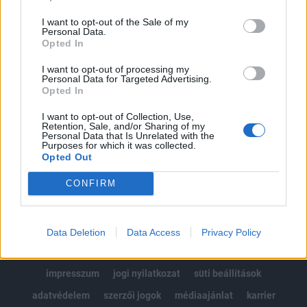
Az előfizetés a következőket tartalmazza:
I want to opt-out of the Sale of my
Portfolio.hu teljes cikkarchívum
Personal Data.
Kötéslisták: BÉT elmúlt 2 év napon belüli
Opted In
kötéslistái
I want to opt-out of processing my
Personal Data for Targeted Advertising.
Opted In
Előfizetés
I want to opt-out of Collection, Use,
Retention, Sale, and/or Sharing of my
Personal Data that Is Unrelated with the
MÁR ELŐFIZETŐNK VAGY?
BEJELENTKEZÉS
Purposes for which it was collected.
Opted Out
CONFIRM
Data Deletion
Data Access
Privacy Policy
© 2026 Portfolio
impresszum
jogi nyilatkozat
süti beállítások
adatvédelem
szerzői jogok
médiaajánlat
karrier