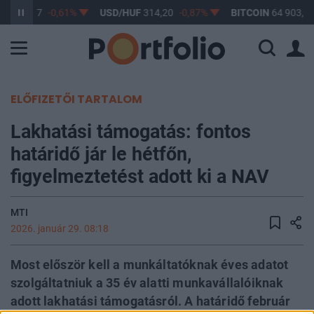
UF
363,17
-0,61%
USD/HUF
314,20
-0,87%
BITCOIN
64 903,64
ELŐFIZETŐI TARTALOM
Lakhatási támogatás: fontos
határidő jár le hétfőn,
figyelmeztetést adott ki a NAV
MTI
2026. január 29. 08:18
Most először kell a munkáltatóknak éves adatot
szolgáltatniuk a 35 év alatti munkavállalóiknak
adott lakhatási támogatásról. A határidő február