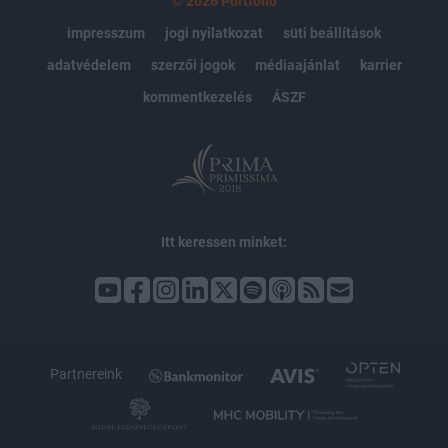
© 2026 Portfolio
impresszum
jogi nyilatkozat
süti beállítások
adatvédelem
szerzői jogok
médiaajánlat
karrier
kommentkezelés
ÁSZF
Itt keressen minket:
Partnereink