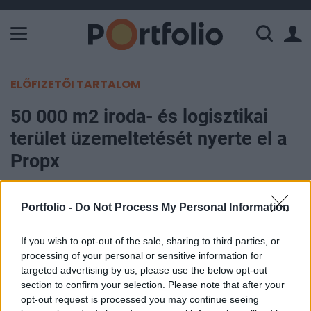
A Paksi Atomerőmű összteljesítménye 226 MW. A Duna vízállá
ELŐFIZETŐI TARTALOM
50 000 m2 iroda- és logisztikai
terület üzemeltetését nyerte el a
Propx
Portfolio
Portfolio -
Do Not Process My Personal Information
2026. március 25. 11:52
If you wish to opt-out of the sale, sharing to third parties, or
Több mint 50 000 m2-nyi iroda- és logisztikai
processing of your personal or sensitive information for
terület üzemeltetésével bízta meg a Propx
targeted advertising by us, please use the below opt-out
létesítménygazdálkodó vállalatot a Martley
section to confirm your selection. Please note that after your
opt-out request is processed you may continue seeing
Capital Group nemzetközi ingatlanbefektetési