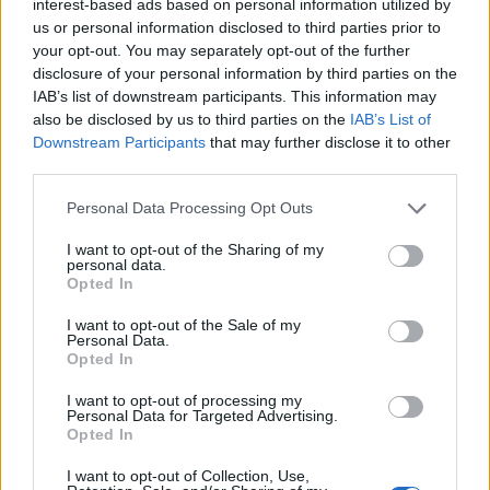
interest-based ads based on personal information utilized by
cég – írja közleményében a Propx. A
us or personal information disclosed to third parties prior to
megállapodás keretében a Propx két hazai
your opt-out. You may separately opt-out of the further
irodaház és két logisztikai központ teljes körű
disclosure of your personal information by third parties on the
IAB’s list of downstream participants. This information may
kiszolgálását végzi. Az ötéves vállalat ezzel a
also be disclosed by us to third parties on the
IAB’s List of
megbízással közel 1 millió m2-re bővítette már
Downstream Participants
that may further disclose it to other
meglévő portfólióját.
third parties.
Property Investment Forum 2026A hazai ingatlanpiac
Personal Data Processing Opt Outs
legnagyobb üzleti és networking találkozója! Idén a 22.
I want to opt-out of the Sharing of my
alkalommal!Információ és jelentkezésGyálon a 17 500
personal data.
négyzetméteres Akácliget Logisztikai központ, Dunakeszin
Opted In
a 11 000 négyzetméteres Pallag utcai logisztikai csarnok,
I want to opt-out of the Sale of my
Budaörsön a 16 600 négyzetméteres Terra B irodaház,
Personal Data.
Opted In
Budapesten pedig a Váci úton működő, 7000
négyzetméteres...
I want to opt-out of processing my
Personal Data for Targeted Advertising.
Opted In
KEDVES OLVASÓNK!
I want to opt-out of Collection, Use,