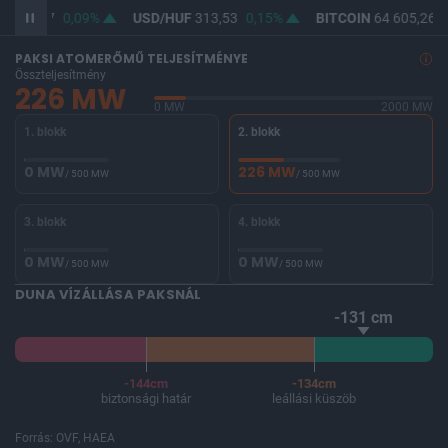
F
362,07
0,09%
USD/HUF
313,53
0,15%
BITCOIN
64 605,26
PAKSI ATOMERŐMŰ TELJESÍTMÉNYE
Összteljesítmény
226 MW
0 MW
2000 MW
1. blokk
2. blokk
0 MW
226 MW
/ 500 MW
/ 500 MW
3. blokk
4. blokk
0 MW
0 MW
/ 500 MW
/ 500 MW
DUNA VÍZÁLLÁSA PAKSNÁL
-131 cm
-144cm
-134cm
biztonsági határ
leállási küszöb
Forrás: OVF, HAEA