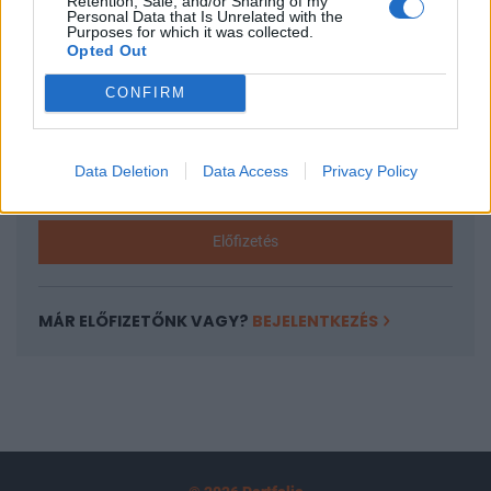
Retention, Sale, and/or Sharing of my
A keresett cikk a portfolio.hu hírarchívumához
Personal Data that Is Unrelated with the
Purposes for which it was collected.
tartozik, melynek olvasása előfizetéses
Opted Out
regisztrációhoz kötött.
CONFIRM
Az előfizetés a következőket tartalmazza:
Portfolio.hu teljes cikkarchívum
Kötéslisták: BÉT elmúlt 2 év napon belüli
Data Deletion
Data Access
Privacy Policy
kötéslistái
Előfizetés
MÁR ELŐFIZETŐNK VAGY?
BEJELENTKEZÉS