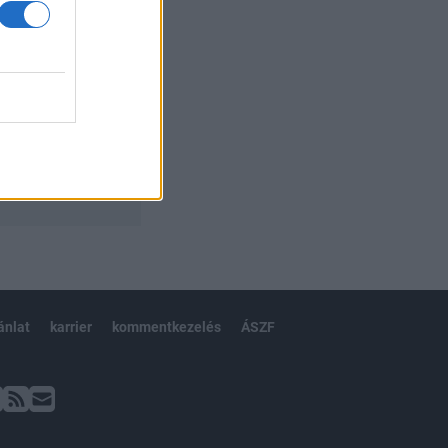
ánlat
karrier
kommentkezelés
ÁSZF