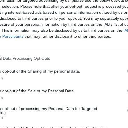
formation for targeted advertising by us, please use the below opt-out s
r selection. Please note that after your opt-out request is processed y
eing interest-based ads based on personal information utilized by us or
disclosed to third parties prior to your opt-out. You may separately opt-
losure of your personal information by third parties on the IAB’s list of
grendezvények miatt a főváros több pontján is forgal
. This information may also be disclosed by us to third parties on the
IA
a május 1-jével kezdődő hosszú hétvégén, a környéke
Participants
that may further disclose it to other third parties.
zerint sűrűbben vagy nagyobb befogadóképességű járm
 – közölte a Budapesti Közlekedési Központ (BKK) cs
l Data Processing Opt Outs
 szerint május 1-jén az ünnepnapokon, illetve munkaszüneti n
ényben; május 2-án a szombati, május 3-án vasárnap pedig ism
o opt-out of the Sharing of my personal data.
netrend szerint közlekednek a járatok. Pénteken a Városligeti 
In
nek eléréshez a BKK elsősorban a gyakrabban közlekedő M1-es.
o opt-out of the Sale of my Personal Data.
In
ASÓNK!
to opt-out of processing my Personal Data for Targeted
a portfolio.hu hírarchívumához tartozik, melynek olvasása előf
ing.
ötött.
In
övetkezőket tartalmazza: