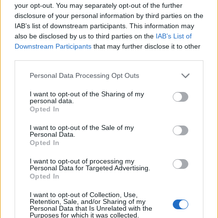
your opt-out. You may separately opt-out of the further
jelzáloghitel-adósokat védő szövetségi
disclosure of your personal information by third parties on the
támogatási programot. A szakértők most további
IAB’s list of downstream participants. This information may
százezres nagyságrendű lakásvesztéssel
also be disclosed by us to third parties on the
IAB’s List of
Downstream Participants
that may further disclose it to other
számolnak - írta meg a WSJ.
third parties.
Property X 2026Újra Property X! - A Portfolio
Personal Data Processing Opt Outs
legélménydúsabb, legsportosabb ingatlan X finanszírozás
X építőipar konferenciája idén is Füredre hívja a szakma
I want to opt-out of the Sharing of my
personal data.
kiemelt szereplőit! Találkozzunk!Információ és jelentkezés
Opted In
Az Attom ingatlanpiaci adatszolgáltató statisztikái szerint
márciusban 28 százalékkal nőtt a végrehajtási eljárás alá
I want to opt-out of the Sale of my
Personal Data.
vont ingatlanok száma az előző...
Opted In
I want to opt-out of processing my
Personal Data for Targeted Advertising.
KEDVES OLVASÓNK!
Opted In
A keresett cikk a portfolio.hu hírarchívumához
I want to opt-out of Collection, Use,
tartozik, melynek olvasása előfizetéses
Retention, Sale, and/or Sharing of my
Personal Data that Is Unrelated with the
regisztrációhoz kötött.
Purposes for which it was collected.