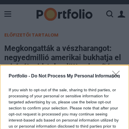
A Paksi Atomerőmű összteljesítménye 226 MW. A Duna vízállá
ELŐFIZETŐI TARTALOM
Megkongatták a vészharangot:
negyedmillió amerikai bukhatja el
a házát a hirtelen jött szigorítás
miatt
Portfolio -
Do Not Process My Personal Information
If you wish to opt-out of the sale, sharing to third parties, or
Portfolio
processing of your personal or sensitive information for
2026. május 04. 11:14
targeted advertising by us, please use the below opt-out
section to confirm your selection. Please note that after your
Megugrott a végrehajtások száma az Egyesült
opt-out request is processed you may continue seeing
Államokban, miután megszigorította a Trump-
interest-based ads based on personal information utilized by
us or personal information disclosed to third parties prior to
kormány az elődje idején bevezetett, a bajba jutott