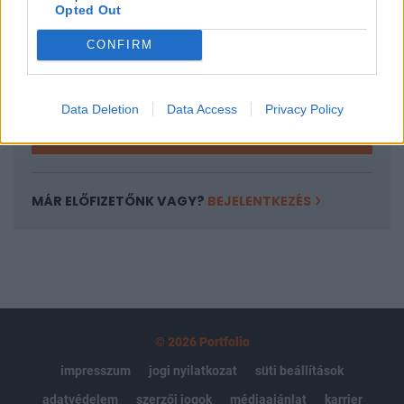
Opted Out
Az előfizetés a következőket tartalmazza:
Portfolio.hu teljes cikkarchívum
CONFIRM
Kötéslisták: BÉT elmúlt 2 év napon belüli
kötéslistái
Data Deletion
Data Access
Privacy Policy
Előfizetés
MÁR ELŐFIZETŐNK VAGY?
BEJELENTKEZÉS
© 2026 Portfolio
impresszum
jogi nyilatkozat
süti beállítások
adatvédelem
szerzői jogok
médiaajánlat
karrier