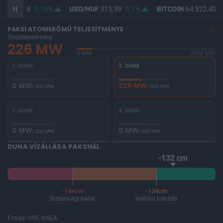
UF
362,18
0,13%
USD/HUF
313,39
0,1%
BITCOIN
64 522,40
-
PAKSI ATOMERŐMŰ TELJESÍTMÉNYE
Összteljesítmény
226 MW
0 MW
2000 MW
1. blokk
2. blokk
0 MW
226 MW
/ 500 MW
/ 500 MW
3. blokk
4. blokk
0 MW
0 MW
/ 500 MW
/ 500 MW
DUNA VÍZÁLLÁSA PAKSNÁL
-132 cm
-144cm
-134cm
biztonsági határ
leállási küszöb
Forrás: OVF, HAEA