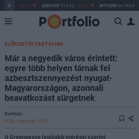
F
363,17
-0,61%
USD/HUF
314,20
-0,87%
BITCOIN
64 794,81
ELŐFIZETŐI TARTALOM
Már a negyedik város érintett:
egyre több helyen tárnak fel
azbesztszennyezést nyugat-
Magyarországon, azonnali
beavatkozást sürgetnek
Portfolio
2026. május 08. 11:22
A Greenpeace legújabb mérései szerint