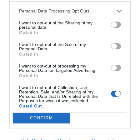
vizsgálat lefolytatását és a kármentesítés megkezdését
Personal Data Processing Opt Outs
kérte. A soproni városvezetés közösségi...
I want to opt-out of the Sharing of my
personal data.
Opted In
KEDVES OLVASÓNK!
I want to opt-out of the Sale of my
A keresett cikk a portfolio.hu hírarchívumához
Personal Data.
tartozik, melynek olvasása előfizetéses
Opted In
regisztrációhoz kötött.
I want to opt-out of processing my
Personal Data for Targeted Advertising.
Az előfizetés a következőket tartalmazza:
Opted In
Portfolio.hu teljes cikkarchívum
I want to opt-out of Collection, Use,
Kötéslisták: BÉT elmúlt 2 év napon belüli
Retention, Sale, and/or Sharing of my
kötéslistái
Personal Data that Is Unrelated with the
Purposes for which it was collected.
Opted Out
Előfizetés
CONFIRM
MÁR ELŐFIZETŐNK VAGY?
BEJELENTKEZÉS