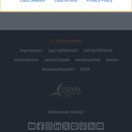
Data Deletion
Data Access
Privacy Policy
© 2026 Portfolio
impresszum
jogi nyilatkozat
süti beállítások
adatvédelem
szerzői jogok
médiaajánlat
karrier
kommentkezelés
ÁSZF
Itt keressen minket: