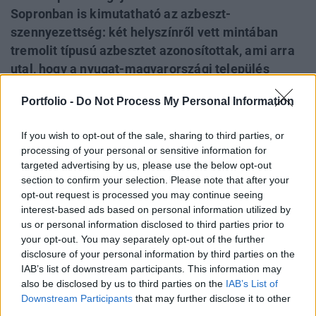
Sopronban is kimutatható az azbeszt-
szennyezettség: két helyszínről vett mintában
tremolit típusú azbesztet azonosítottak, ami arra
utal, hogy a nyugat-magyarországi település
mégis érintett. Korábban a polgármester úgy
Portfolio -
Do Not Process My Personal Information
nyilatkozott, hogy a hivatala az önkormányzati
építésű utakat ellenőrizte - ahol nem használtak
If you wish to opt-out of the sale, sharing to third parties, or
fel az osztrák bányákból származó,
processing of your personal or sensitive information for
azbeszttartalmú kőzúzalékot - a
targeted advertising by us, please use the below opt-out
magánberuházásokat nem. A környezetvédő
section to confirm your selection. Please note that after your
opt-out request is processed you may continue seeing
szervezet közleményében azonnali kormányzati
interest-based ads based on personal information utilized by
beavatkozást sürget.
us or personal information disclosed to third parties prior to
your opt-out. You may separately opt-out of the further
A Greenpeace munkatársai április 22-én egy soproni
disclosure of your personal information by third parties on the
parkolóban végeztek helyszíni szemlét és a korábbi mérési
IAB’s list of downstream participants. This information may
tapasztalatok alapján egyértelműnek tűnt, hogy a terület
also be disclosed by us to third parties on the
IAB’s List of
azbeszt-tartalmú anyaggal szennyezett, ezért a szervezet a
Downstream Participants
that may further disclose it to other
third parties.
Győr-Moson-Sopron Vármegyei Kormányhivataltól a